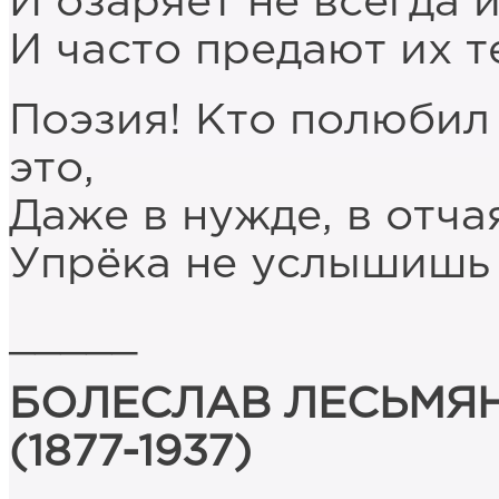
И озаряет не всегда 
И часто предают их т
Поэзия! Кто полюбил 
это,
Даже в нужде, в отча
Упрёка не услышишь т
_____
БОЛЕСЛАВ ЛЕСЬМЯН
(1877-1937)