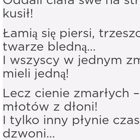
Oddali ciała swe na s
kusił!
Łamią się piersi, trzesz
twarze bledną…
I wszyscy w jednym zma
mieli jedną!
Lecz cienie zmarłych –
młotów z dłoni!
I tylko inny płynie czas
dzwoni…