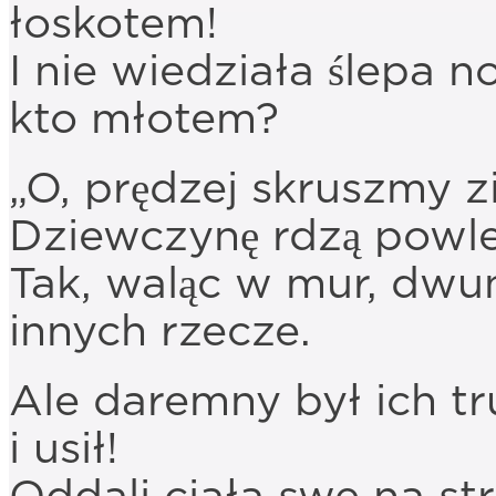
łoskotem!
I nie wiedziała ślepa n
kto młotem?
„O, prędzej skruszmy z
Dziewczynę rdzą powle
Tak, waląc w mur, dwu
innych rzecze.
Ale daremny był ich t
i usił!