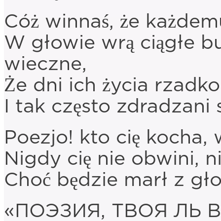
Cóż winnaś, że każdem
W głowie wrą ciągłe bu
wieczne,
Że dni ich życia rzadk
I tak często zdradzani
Poezjo! kto cię kocha,
Nigdy cię nie obwini, n
Choć będzie marł z gło
«ПОЭЗИЯ, ТВОЯ ЛЬ 