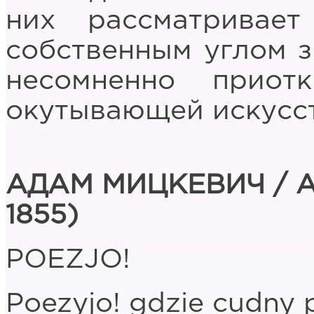
них рассматривае
собственным углом з
несомненно приот
окутывающей искусст
АДАМ МИЦКЕВИЧ / A
1855)
POEZJO!
Poezyjo! gdzie cudny p