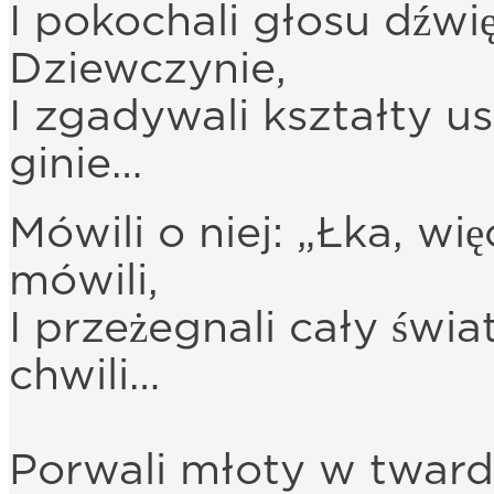
I pokochali głosu dźwi
Dziewczynie,
I zgadywali kształty us
ginie…
Mówili o niej: „Łka, wię
mówili,
I przeżegnali cały świa
chwili…
Porwali młoty w twardą 