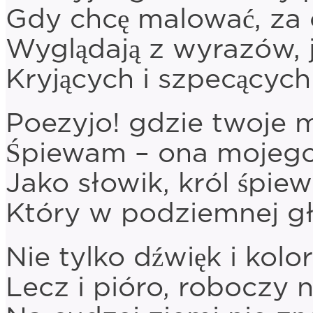
Gdy chcę malować, za c
Wyglądają z wyrazów, j
Kryjących i szpecących
Poezyjo! gdzie twoje 
Śpiewam – ona mojego 
Jako słowik, król śpiew
Który w podziemnej głę
Nie tylko dźwięk i kolo
Lecz i pióro, roboczy 