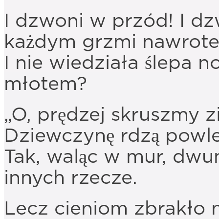
I dzwoni w przód! I d
każdym grzmi nawrot
I nie wiedziała ślepa no
młotem?
„O, prędzej skruszmy z
Dziewczynę rdzą powle
Tak, waląc w mur, dwu
innych rzecze.
Lecz cieniom zbrakło n