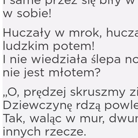
I same przez się biły 
w sobie!
Huczały w mrok, huczał
ludzkim potem!
I nie wiedziała ślepa 
nie jest młotem?
„O, prędzej skruszmy z
Dziewczynę rdzą powle
Tak, waląc w mur, dwu
innych rzecze.