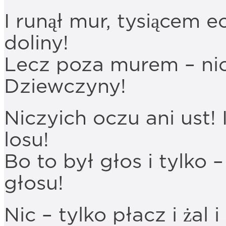
I runął mur, tysiącem e
doliny!
Lecz poza murem – nic i
Dziewczyny!
Niczyich oczu ani ust!
losu!
Bo to był głos i tylko –
głosu!
Nic – tylko płacz i żal