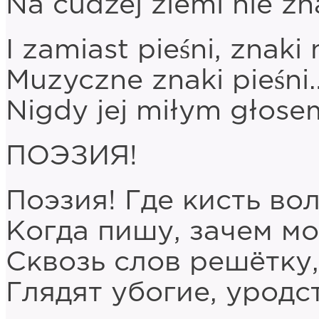
Na cudzej ziemi nie 
I zamiast pieśni, znaki n
Muzyczne znaki pieśni… 
Nigdy jej miłym głose
ПОЭЗИЯ!
Поэзия! Где кисть во
Когда пишу, зачем м
Сквозь слов решётку
Глядят убогие, уродс