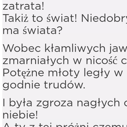
zatrata!
Takiż to świat! Niedob
ma świata?
Wobec kłamliwych jaw
zmarniałych w nicość 
Potężne młoty legły w 
godnie trudów.
I była zgroza nagłych 
niebie!