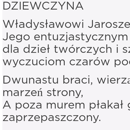
DZIEWCZYNA
Władysławowi Jarosze
Jego entuzjastycznym
dla dzieł twórczych i 
wyczuciom czarów po
Dwunastu braci, wierz
marzeń strony,
A poza murem płakał g
zaprzepaszczony.