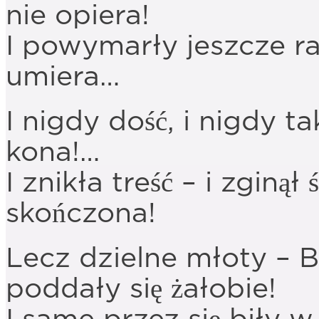
nie opiera!
I powymarły jeszcze ra
umiera…
I nigdy dość, i nigdy t
kona!…
I znikła treść – i zginął
skończona!
Lecz dzielne młoty – B
poddały się żałobie!