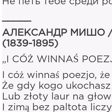
Не петь тебе среди р
_____
АЛЕКСАНДР МИШО /
(1839-1895)
„I CÓŻ WINNAŚ POEZ
I cóż winnaś poezjo, że
Że gdy kogo ukochasz 
Lub złoty laur na głow
I zimą bez paltota lic