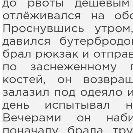
до рвоты дешёвым
отлёживался на об
Проснувшись утром
давился бутербродо
брал рюкзак и отпра
по заснеженному 
костей, он возвра
залазил под одеяло и
день испытывал н
Вечерами он наб
поначалу брала тру