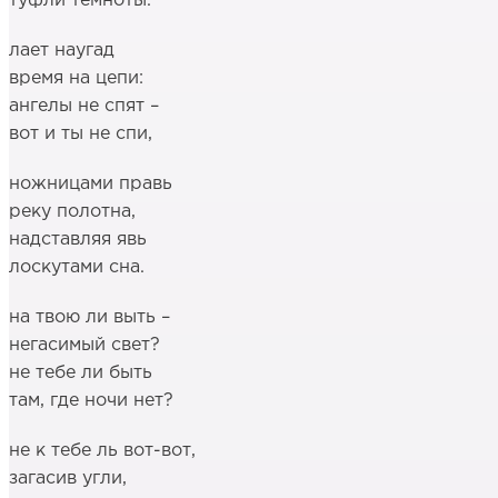
туфли темноты.
лает наугад
время на цепи:
ангелы не спят –
вот и ты не спи,
ножницами правь
реку полотна,
надставляя явь
лоскутами сна.
на твою ли выть –
негасимый свет?
не тебе ли быть
там, где ночи нет?
не к тебе ль вот-вот,
загасив угли,