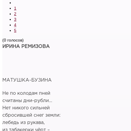
1
2
3
4
5
(0 голосов)
ИРИНА РЕМИЗОВА
МАТУШКА-БУЗИНА
Не по колодам пней
считаны дни-рубли…
Нет никого сильней
сбросившей снег земли:
лебедь из рукава,
из табакерки чёрт –