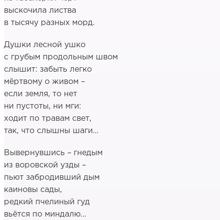
выскочила листва
в тысячу разных морд.
Душки лесной ушко
с грубым продольным швом
слышит: забыть легко
мёртвому о живом –
если земля, то нет
ни пустоты, ни мги:
ходит по травам свет,
так, что слышны шаги…
Вывернувшись – гнедым
из воровской узды –
пьют забродивший дым
каиновы сады,
редкий пчелиный гуд
вьётся по миндалю…