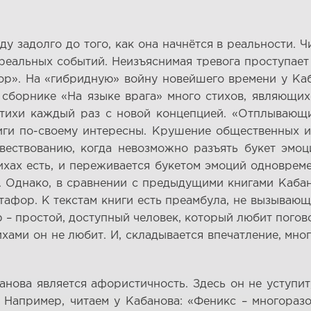
у задолго до того, как она начнётся в реальности. Ч
реальных событий. Неизъяснимая тревога проступает 
ор». На «гибридную» войну новейшего времени у Каб
сборнике «На языке врага» много стихов, являющих
тихи каждый раз с новой концепцией. «Отплывающи
ниги по-своему интересны. Крушение общественных 
ествованию, когда невозможно разъять букет эмоций
тихах есть, и переживается букетом эмоций одновре
. Однако, в сравнении с предыдущими книгами Кабан
афор. К текстам книги есть преамбула, не вызывающ
– простой, доступный человек, который любит погово
ами он не любит. И, складывается впечатление, мног
нова является афористичность. Здесь он не уступи
 Например, читаем у Кабанова: «Феникс – многораз