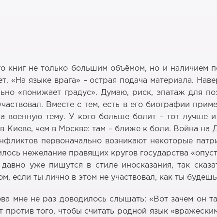
о книг не только большим объёмом, но и наличием 
т. «На языке врага» – острая подача материала. Нав
льно «понижает градус». Думаю, риск, эпатаж для по
участвовал. Вместе с тем, есть в его биографии прим
а военную тему. У кого больше болит – тот лучше и 
в Киеве, чем в Москве: там – ближе к боли. Война на 
онфликтов первоначально возникают некоторые патр
вилось нежелание правящих кругов государства «опуст
 давно уже пишутся в стиле иносказания, так сказа
ом, если ты лично в этом не участвовал, как ты будеш
а мне не раз доводилось слышать: «Вот зачем он так
т против того, чтобы считать родной язык «вражески