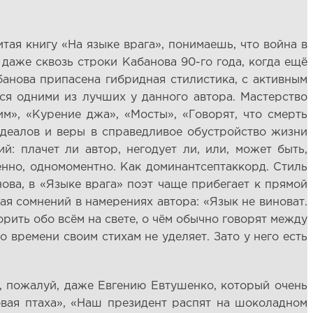
итая книгу «На языке врага», понимаешь, что война в
даже сквозь строки Кабанова 90-го года, когда ещё
анова припасена гибридная стилистика, с активным
ся одними из лучших у данного автора. Мастерство
м», «Курение джа», «Мосты», «Говорят, что смерть
идеалов и веры в справедливое обустройство жизни
: плачет ли автор, негодует ли, или, может быть,
менно, одномоментно. Как доминантсептаккорд. Стиль
ова, в «Языке врага» поэт чаще прибегает к прямой
ая сомнений в намерениях автора: «Язык не виноват.
рить обо всём на свете, о чём обычно говорят между
о времени своим стихам не уделяет. Зато у него есть
т, пожалуй, даже Евгению Евтушенко, который очень
овая птаха», «Наш президент распят на шоколадном