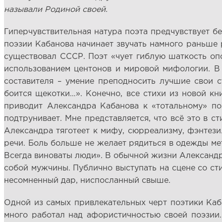
называли Родиной своей.
Гиперчувствительная натура поэта предчувствует бед
поэзии Кабанова начинает звучать намного раньше 
существовал СССР. Поэт «чует гиблую шаткость оп
использованием центонов и мировой мифологии. В 
составителя – умение преподносить лучшие свои с
боится щекотки…». Конечно, все стихи из новой к
приводит Александра Кабанова к «тотальному» пов
подтрунивает. Мне представляется, что всё это в с
Александра тяготеет к мифу, сюрреализму, фэнтези
речи. Боль больше не желает рядиться в одежды мет
Всегда виноваты люди». В обычной жизни Александр 
собой мужчины. Публично выступать на сцене со стих
несомненный дар, ниспосланный свыше.
Одной из самых привлекательных черт поэтики Каба
много работал над афористичностью своей поэзии.