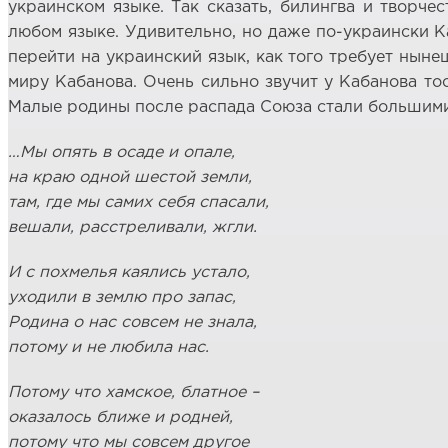
украинском языке. Так сказать, билингва и творч
любом языке. Удивительно, но даже по-украински Ка
перейти на украинский язык, как того требует ныне
миру Кабанова. Очень сильно звучит у Кабанова то
Малые родины после распада Союза стали большими,
…Мы опять в осаде и опале,
на краю одной шестой земли,
там, где мы самих себя спасали,
вешали, расстреливали, жгли.
И с похмелья каялись устало,
уходили в землю про запас,
Родина о нас совсем не знала,
потому и не любила нас.
Потому что хамское, блатное –
оказалось ближе и родней,
потому что мы совсем другое