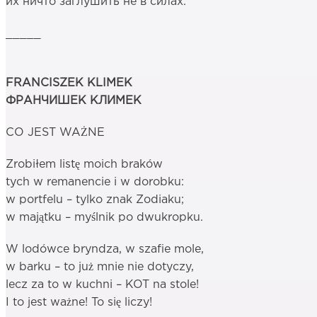
их ничто заглушить не в силах.
_____
FRANCISZEK KLIMEK
ФРАНЧИШЕК КЛИМЕК
CO JEST WAŻNE
Zrobiłem listę moich braków
tych w remanencie i w dorobku:
w portfelu – tylko znak Zodiaku;
w majątku – myślnik po dwukropku.
W lodówce bryndza, w szafie mole,
w barku – to już mnie nie dotyczy,
lecz za to w kuchni – KOT na stole!
I to jest ważne! To się liczy!