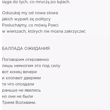
sięga do tych, co mruczą po kątach.
Odszukaj my od nowa słowa
jakich wyparli się politycy
Posłuchajmy, co mówią Poeci
w wierszach, których nie można zakrzyczeć.
БАЛЛАДА ОЖИДАНИЯ
Поговорим откровенно
лишь немногим это под силу
вот конец вечери
и хлопают дверями
те что опоздали
раньше не явились
но они не были
Тремя Волхвами.