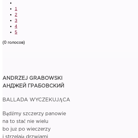
1
2
3
4
5
(0 голосов)
ANDRZEJ GRABOWSKI
АНДЖЕЙ ГРАБОВСКИЙ
BALLADA WYCZEKUJĄCA
Bądźmy szczerzy panowie
na to stać nie wielu
bo już po wieczerzy
i strzelają drzwiami