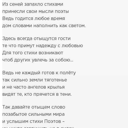
Из сеней запахло стихами
принесли свои мысли поэты
Ведь годится любое время
дом словами наполнить как светом.
Здесь всегда отыщутся гости
те что примут надежду с любовью
Для того стихи возникают
чтоб других увлечь за собою…
Ведь не каждый готов к полёту
так сильно земли тяготенье
и не часто ангелов крылья
видят те, кто прячется в тени.
Так давайте отыщем слово
позабытое сильными мира
и услышим стихи Поэтов –