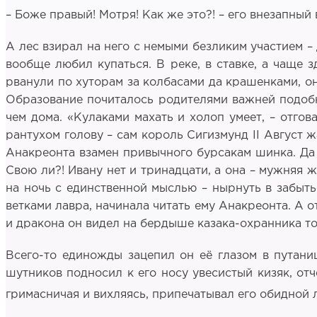
– Боже правый! Мотря! Как же это?! – его внезапный
А лес взирал на него с немыми безликим участием – 
вообще любил купаться. В реке, в ставке, а чаще з
рванули по хуторам за колбасами да крашенками, он 
Образование почиталось родителями важней подобны
чем дома. «Кулаками махать и холоп умеет, – отго
рантухом голову – сам король Сигизмунд II Август ж
Анакреонта взамен привычного бурсакам шинка. Да е
Свою ли?! Ивану нет и тринадцати, а она – мужняя ж
на ночь с единственной мыслью – нырнуть в забыть
ветками лавра, начинала читать ему Анакреонта. А 
и дракона он видел на бердыше казака-охранника то
Всего-то единожды зацепил он её глазом в путани
шутников подносил к его носу увесистый кизяк, отче
гримасничая и вихляясь, припечатывал его обидной