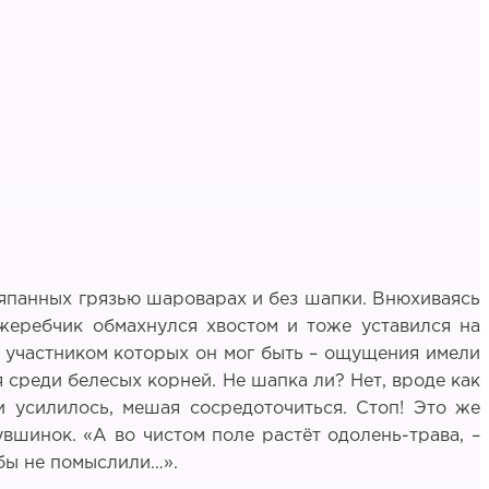
ляпанных грязью шароварах и без шапки. Внюхиваясь
 жеребчик обмахнулся хвостом и тоже уставился на
й, участником которых он мог быть – ощущения имели
я среди белесых корней. Не шапка ли? Нет, вроде как
би усилилось, мешая сосредоточиться. Стоп! Это же
увшинок. «А во чистом поле растёт одолень-трава, –
 бы не помыслили…».