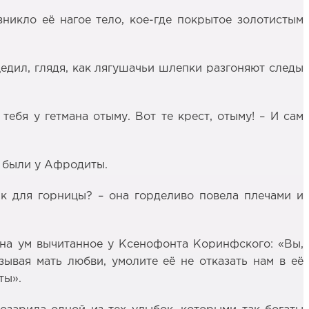
зникло её нагое тело, кое-где покрытое золотистым
цедил, глядя, как лягушачьи шлепки разгоняют следы
тебя у гетмана отыму. Вот те крест, отыму! – И сам
е были у Афродиты.
ик для горницы? – она горделиво повела плечами и
о на ум вычитанное у Ксенофонта Коринфского: «Вы,
вая мать любви, умолите её не отказать нам в её
ты».