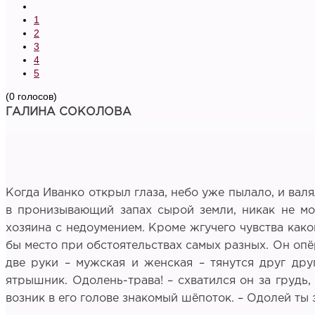
1
2
3
4
5
(0 голосов)
ГАЛИНА СОКОЛОВА
Когда Иванко открыл глаза, небо уже пылало, и ва
в пронизывающий запах сырой земли, никак не мог
хозяина с недоумением. Кроме жгучего чувства како
бы место при обстоятельствах самых разных. Он опёр
две руки – мужская и женская – тянутся друг друг
ятрышник. Одолень-трава! – схватился он за грудь,
возник в его голове знакомый шёпоток. – Одолей ты