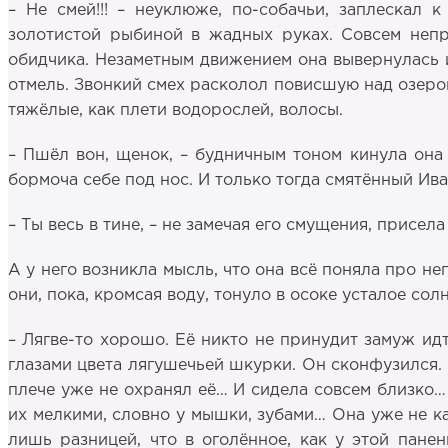
– Не смей!!! – неуклюже, по-собачьи, заплескал 
золотистой рыбиной в жадных руках. Совсем непро
обидчика. Незаметным движением она вывернулась и
отмель. Звонкий смех расколол повисшую над озеро
тяжёлые, как плети водорослей, волосы.
– Пшёл вон, щенок, – будничным тоном кинула она 
бормоча себе под нос. И только тогда смятённый Ив
– Ты весь в тине, – не замечая его смущения, присел
А у него возникла мысль, что она всё поняла про нег
они, пока, кромсая воду, тонуло в осоке усталое со
– Лягве-то хорошо. Её никто не принудит замуж ид
глазами цвета лягушечьей шкурки. Он сконфузился. М
плече уже не охранял её… И сидела совсем близко…
их мелкими, словно у мышки, зубами… Она уже не ка
лишь разницей, что в оголённое, как у этой панен