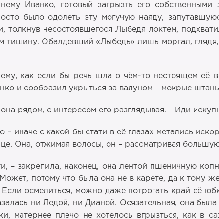
к нему Иванко, готовый загрызть его собственным
сто было одолеть эту могучую наяду, запутавшуюс
, толкнув несостоявшегося Лыбедя локтем, подхвати
м тишину. Обалдевший «Лыбедь» лишь моргал, глядя, 
ему, как если бы речь шла о чём-то нестоящем её в
анко и сообразил укрыться за валуном – мокрые штаны
а она рядом, с интересом его разглядывая. – Иди искуп
о – иначе с какой бы стати в её глазах метались иско
лнце. Она, отжимая волосы, он – рассматривая большу
ти, – закрепила, наконец, она лентой пшеничную ко
ожет, потому что была она не в карете, да к тому же
 Если осмелиться, можно даже потрогать край её юб
залась ни Ледой, ни Дианой. Осязательная, она был
ки, матернее плечо не хотелось вгрызться, как в с