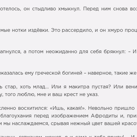
хотелось, он стыдливо хмыкнул. Перед ним снова во
мые нотки издёвки. Это рассердило, и он хмуро про
апнулся, а потом неожиданно для себя брякнул: – И 
оказалась ему греческой богиней – наверное, такие ж
ть стар, хоть млад… Или я макитра пустая? Или вен
у, того люблю, мне и ваш крест не указ.
сленно восхитился: «Ишь, какая!». Невольно пришл
благоухания перед изображением Афродиты и, призы
ым мы наслаждаемся, срывая нежный цвет вашей красо