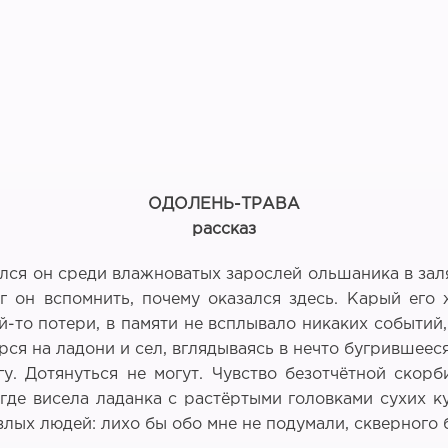
ОДОЛЕНЬ-ТРАВА
рассказ
лялся он среди влажноватых зарослей ольшаника в за
 он вспомнить, почему оказался здесь. Карый его
й-то потери, в памяти не всплывало никаких событи
ся на ладони и сел, вглядываясь в нечто бугрившеес
у. Дотянуться не могут. Чувство безотчётной скор
 где висела ладанка с растёртыми головками сухих к
 злых людей: лихо бы обо мне не подумали, скверного