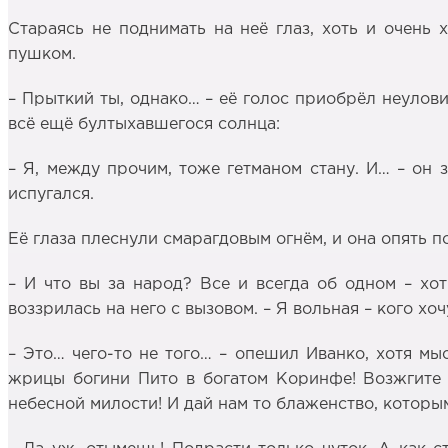
Стараясь не поднимать на неё глаз, хоть и очень 
пушком.
– Прыткий ты, однако… – её голос приобрёл неулови
всё ещё бултыхавшегося солнца:
– Я, между прочим, тоже гетманом стану. И… – он з
испугался.
Её глаза плеснули смарагдовым огнём, и она опять п
– И что вы за народ? Все и всегда об одном – хо
воззрилась на него с вызовом. – Я вольная – кого хоч
– Это… чего-то не того… – опешил Иванко, хотя мы
жрицы богини Пито в богатом Коринфе! Возжгите 
небесной милости! И дай нам то блаженство, котор