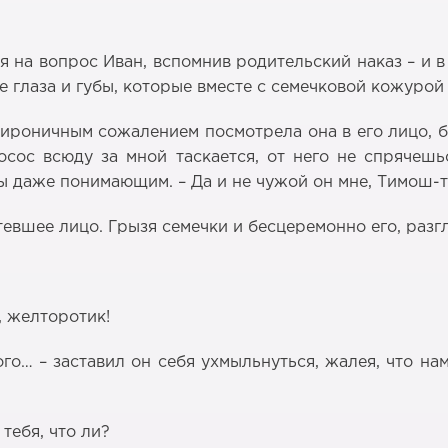
 на вопрос Иван, вспомнив родительский наказ – и в
 глаза и губы, которые вместе с семечковой кожурой
с ироничным сожалением посмотрела она в его лицо, 
косос всюду за мной таскается, от него не спрячеш
бы даже понимающим. – Да и не чужой он мне, Тимош-т
евшее лицо. Грызя семечки и бесцеремонно его, разгл
, желторотик!
о… – заставил он себя ухмыльнуться, жалея, что нам
тебя, что ли?