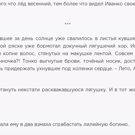
го что лёд весенний, тем более что видел Иванко сво
***
вшее за день солнце уже свалилось в листья кувшин
ной ряске уже бормотал докучный лягушечий хор. И
копне волос, стянутых на макушке лентой. Совсем р
ночка?! Тонко выгнутые брови, точёный носик, дос
сь придержать ухнувшее под коленки сердце. – Лето,
гануть некстати расквакавшуюся лягушку. И в тот ж
ла ему в два взмаха сграбастать лилейную богиню.