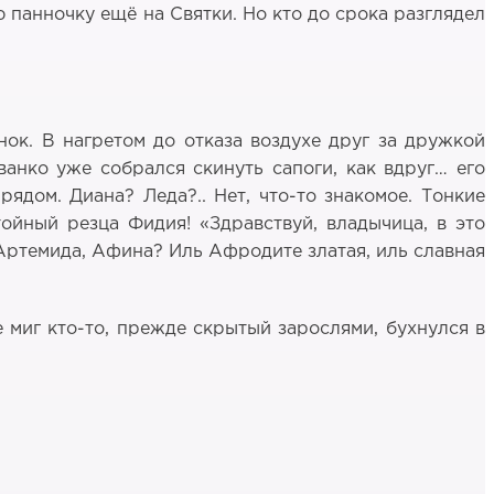
ю панночку ещё на Святки. Но кто до срока разглядел
ок. В нагретом до отказа воздухе друг за дружкой
ванко уже собрался скинуть сапоги, как вдруг… его
ядом. Диана? Леда?.. Нет, что-то знакомое. Тонкие
тойный резца Фидия! «Здравствуй, владычица, в это
 Артемида, Афина? Иль Афродите златая, иль славная
е миг кто-то, прежде скрытый зарослями, бухнулся в