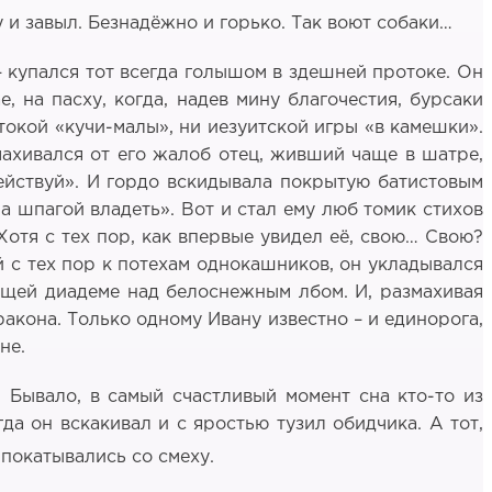
у и завыл. Безнадёжно и горько. Так воют собаки…
 – купался тот всегда голышом в здешней протоке. Он
, на пасху, когда, надев мину благочестия, бурсаки
стокой «кучи-малы», ни иезуитской игры «в камешки».
махивался от его жалоб отец, живший чаще в шатре,
действуй». И гордо вскидывала покрытую батистовым
 а шпагой владеть». Вот и стал ему люб томик стихов
Хотя с тех пор, как впервые увидел её, свою… Свою?
ый с тех пор к потехам однокашников, он укладывался
яющей диадеме над белоснежным лбом. И, размахивая
акона. Только одному Ивану известно – и единорога,
не.
 Бывало, в самый счастливый момент сна кто-то из
гда он вскакивал и с яростью тузил обидчика. А тот,
 покатывались со смеху.