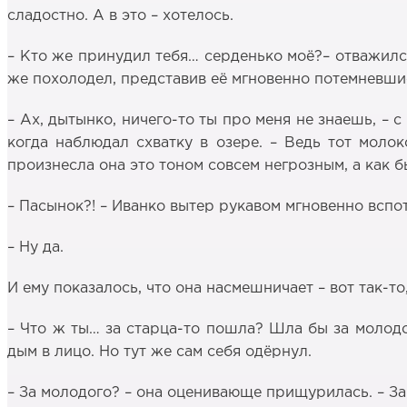
сладостно. А в это – хотелось.
– Кто же принудил тебя… серденько моё?– отважился
же похолодел, представив её мгновенно потемневшие
– Ах, дытынко, ничего-то ты про меня не знаешь, – 
когда наблюдал схватку в озере. – Ведь тот моло
произнесла она это тоном совсем негрозным, а как 
– Пасынок?! – Иванко вытер рукавом мгновенно вспот
– Ну да.
И ему показалось, что она насмешничает – вот так-то
– Что ж ты… за старца-то пошла? Шла бы за молодог
дым в лицо. Но тут же сам себя одёрнул.
– За молодого? – она оценивающе прищурилась. – За 