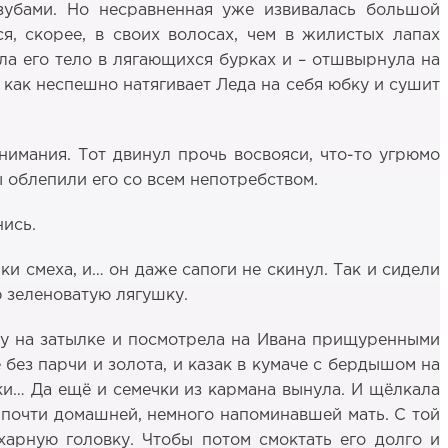
и зубами. Но несравненная уже извивалась большой
я, скорее, в своих волосах, чем в жилистых лапах
ла его тело в лягающихся бурках и – отшвырнула на
как неспешно натягивает Леда на себя юбку и сушит
нимания. Тот двинул прочь восвояси, что-то угрюмо
 облепили его со всем непотребством.
нись.
рки смеха, и… он даже сапоги не скинул. Так и сидели
ю зеленоватую лягушку.
пну на затылке и посмотрела на Ивана прищуренными
 без парчи и золота, и казак в кумаче с бердышом на
ки… Да ещё и семечки из кармана вынула. И щёлкала
а почти домашней, немного напоминавшей мать. С той
ахарную головку. Чтобы потом смоктать его долго и