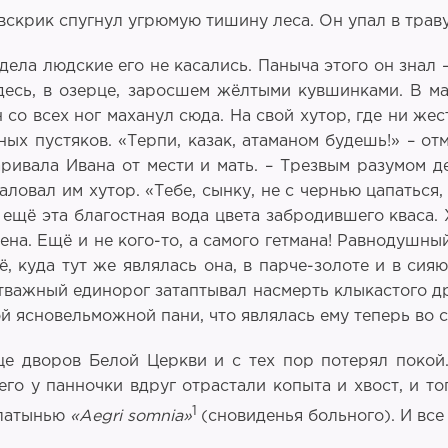
 вскрик спугнул угрюмую тишину леса. Он упал в трав
дела людские его не касались. Паныча этого он знал
десь, в озерце, заросшем жёлтыми кувшинками. В мае
со всех ног маханул сюда. На свой хутор, где ни же
х пустяков. «Терпи, казак, атаманом будешь!» – от
варивала Ивана от мести и мать. – Трезвым разумом 
аловал им хутор. «Тебе, сынку, не с чернью цапаться,
щё эта благостная вода цвета забродившего кваса. 
ена. Ещё и не кого-то, а самого гетмана! Равнодушн
ё, куда тут же являлась она, в парче-золоте и в си
отважный единорог затаптывал насмерть клыкастого др
й ясновельможной пани, что являлась ему теперь во с
це дворов Белой Церкви и с тех пор потерял покой.
го у панночки вдруг отрастали копыта и хвост, и то
1
 латынью
«
Aegri
somnia
»
(сновиденья больного). И все