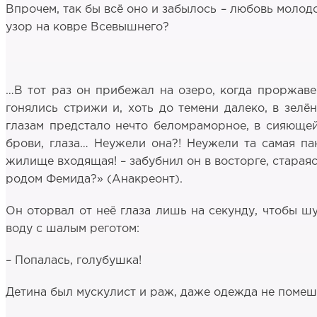
Впрочем, так бы всё оно и забылось – любовь молодо
узор на ковре Всевышнего?
…В тот раз он прибежал на озеро, когда проржаве
гонялись стрижи и, хоть до темени далеко, в зелё
глазам предстало нечто беломраморное, в сияющей 
брови, глаза… Неужели она?! Неужели та самая пан
жилище входящая! – забубнил он в восторге, старая
родом Фемида?» (Анакреонт).
Он оторвал от неё глаза лишь на секунду, чтобы шу
воду с шалым реготом:
– Попалась, голубушка!
Детина был мускулист и раж, даже одежда не помеша