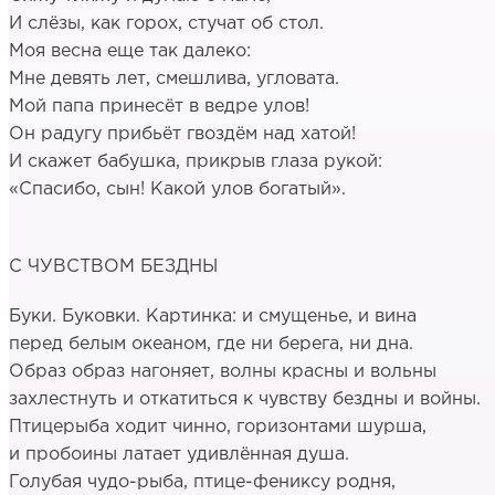
И слёзы, как горох, стучат об стол.
Моя весна еще так далеко:
Мне девять лет, смешлива, угловата.
Мой папа принесёт в ведре улов!
Он радугу прибьёт гвоздём над хатой!
И скажет бабушка, прикрыв глаза рукой:
«Спасибо, сын! Какой улов богатый».
C ЧУВСТВОМ БЕЗДНЫ
Буки. Буковки. Картинка: и смущенье, и вина
перед белым океаном, где ни берега, ни дна.
Образ образ нагоняет, волны красны и вольны
захлестнуть и откатиться к чувству бездны и войны.
Птицерыба ходит чинно, горизонтами шурша,
и пробоины латает удивлённая душа.
Голубая чудо-рыба, птице-фениксу родня,