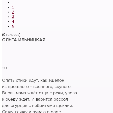
1
2
3
4
5
(0 голосов)
ОЛЬГА ИЛЬНИЦКАЯ
***
Опять стихи идут, как эшелон
из прошлого – военного, скупого.
Вновь мама ждёт отца с реки, улова
к обеду ждёт. И варится рассол
для огурцов с небритыми щеками.
Сижу-гляжу и думаю о маме,