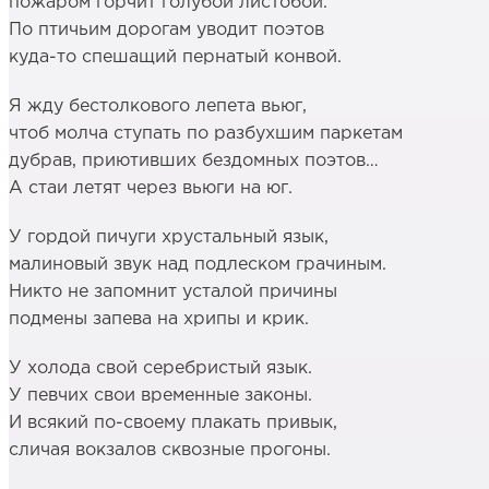
пожаром горчит голубой листобой.
По птичьим дорогам уводит поэтов
куда-то спешащий пернатый конвой.
Я жду бестолкового лепета вьюг,
чтоб молча ступать по разбухшим паркетам
дубрав, приютивших бездомных поэтов…
А стаи летят через вьюги на юг.
У гордой пичуги хрустальный язык,
малиновый звук над подлеском грачиным.
Никто не запомнит усталой причины
подмены запева на хрипы и крик.
У холода свой серебристый язык.
У певчих свои временные законы.
И всякий по-своему плакать привык,
сличая вокзалов сквозные прогоны.