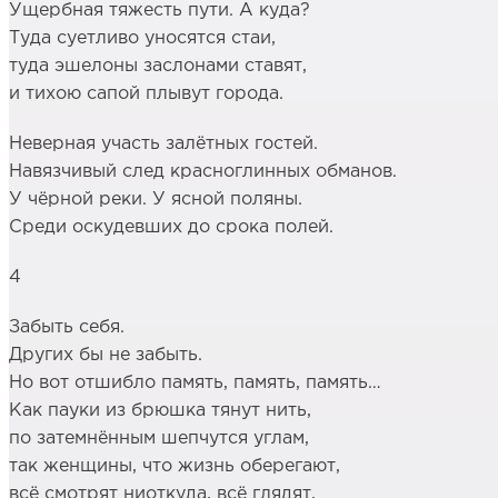
Ущербная тяжесть пути. А куда?
Туда суетливо уносятся стаи,
туда эшелоны заслонами ставят,
и тихою сапой плывут города.
Неверная участь залётных гостей.
Навязчивый след красноглинных обманов.
У чёрной реки. У ясной поляны.
Среди оскудевших до срока полей.
4
Забыть себя.
Других бы не забыть.
Но вот отшибло память, память, память…
Как пауки из брюшка тянут нить,
по затемнённым шепчутся углам,
так женщины, что жизнь оберегают,
всё смотрят ниоткуда, всё глядят,