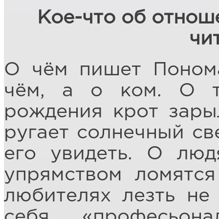
Кое-что об отноше
чи
О чём пишет Понома
чём, а о ком. О т
рождения крот зары
ругает солнечный св
его увидеть. О люд
упрямством ломятся
любителях лезть не
себя «професьон