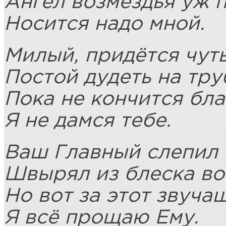
Ангел возмездья уж 
Носится надо мной.
Милый, придётся чут
Постой дудеть на тру
Пока не кончится бла
Я не дамся тебе.
Ваш Главный слепил 
Швырял из блеска во
Но вот за этот звуча
Я всё прощаю Ему.