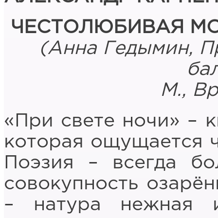
ЧЕСТОЛЮБИВАЯ МО
(Анна Гедымин, Пр
бал
М., В
«При свете ночи» – 
которая ощущается ч
Поэзия – всегда б
совокупность озарён
– натура нежная 