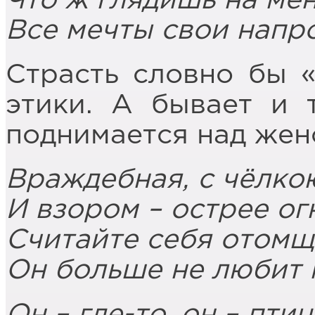
Что ж глядишь на ме
Все мечты свои напро
Страсть словно бы 
этики. А бывает и 
поднимается над жен
Враждебная, с чёлко
И взором – острее ог
Считайте себя отомщ
Он больше не любит 
Он – где-то, он – птиц