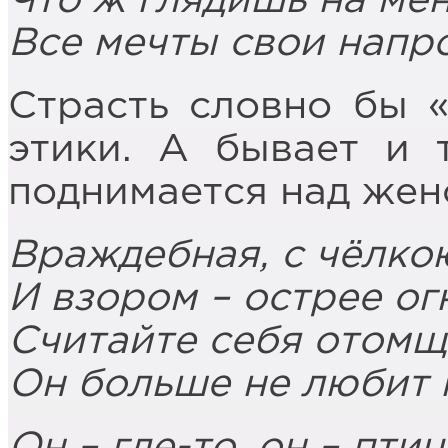
Что ж глядишь на ме
Все мечты свои напро
Страсть словно бы 
этики. А бывает и 
поднимается над жен
Враждебная, с чёлко
И взором – острее ог
Считайте себя отомщ
Он больше не любит 
Он – где-то, он – птиц