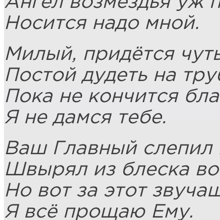
Ангел возмездья уж 
Носится надо мной.
Милый, придётся чут
Постой дудеть на тру
Пока не кончится бла
Я не дамся тебе.
Ваш Главный слепил 
Швырял из блеска во
Но вот за этот звуча
Я всё прощаю Ему.