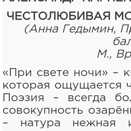
ЧЕСТОЛЮБИВАЯ МО
(Анна Гедымин, Пр
бал
М., В
«При свете ночи» – 
которая ощущается ч
Поэзия – всегда б
совокупность озарён
– натура нежная 