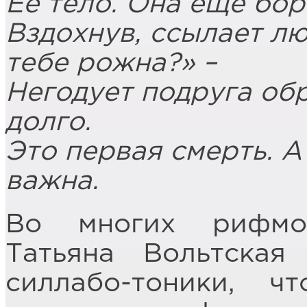
Её тело. Она ещё бор
Вздохнув, ссылает лю
тебе рожна?» –
Негодует подруга об
долго.
Это первая смерть. А
важна.
Во многих рифмов
Татьяна Вольтская
силлабо-тоники, ч