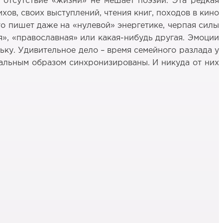
а отсутствие «жизни» не мешает поэзии. Эта редкая
ов, своих выступлений, чтения книг, походов в кино
то пишет даже на «нулевой» энергетике, черпая силы
я», «православная» или какая-нибудь другая. Эмоции
льку. Удивительное дело – время семейного разлада у
сальным образом синхронизированы. И никуда от них