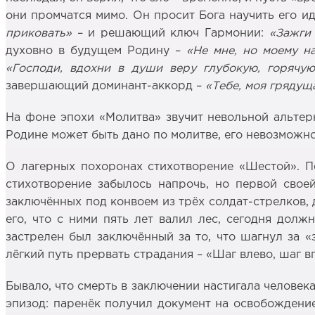
они промчатся мимо. Он просит Бога научить его ид
приковать»
– и решающий ключ Гармонии:
«Зажги 
духовно в будущем Родину –
«Не мне, но моему н
«Господи, вдохни в души веру глубокую, горяч
завершающий доминант-аккорд –
«Тебе, моя грядущ
На фоне эпохи «Молитва» звучит невольной альтер
Родине может быть дано по молитве, его невозможно
О лагерных похоронах стихотворение «Шестой». П
стихотворение забылось напрочь, но первой свое
заключённых под конвоем из трёх солдат-стрелков, 
его, что с ними пять лет валил лес, сегодня дол
застрелен был заключённый за то, что шагнул за «
лёгкий путь прервать страдания – «Шаг влево, шаг в
Бывало, что смерть в заключении настигала человека
эпизод: паренёк получил документ на освобождение.