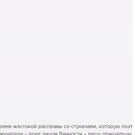
 время жестокой расправы со стукачами, которую поэт
ь мучители – пред лицом Вечности – лишь пришельцы,