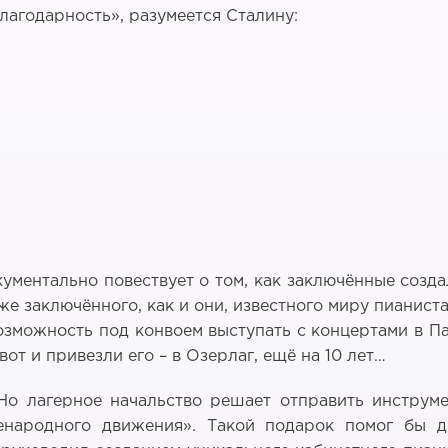
лагодарность», разумеется Сталину:
ументально повествует о том, как заключённые созд
же заключённого, как и они, известного миру пианист
озможность под конвоем выступать с концертами в П
от и привезли его – в Озерлаг, ещё на 10 лет…
Но лагерное начальство решает отправить инструме
енародного движения». Такой подарок помог бы 