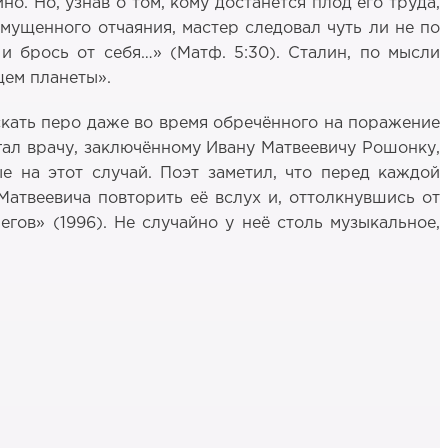
. Но, узнав о том, кому достанется плод его труда,
змущенного отчаяния, мастер следовал чуть ли не по
и брось от себя…» (Матф. 5:30). Сталин, по мысли
щем планеты».
скать перо даже во время обречённого на поражение
гал врачу, заключённому Ивану Матвеевичу Рошонку,
е на этот случай. Поэт заметил, что перед каждой
атвеевича повторить её вслух и, оттолкнувшись от
гов» (1996). Не случайно у неё столь музыкальное,