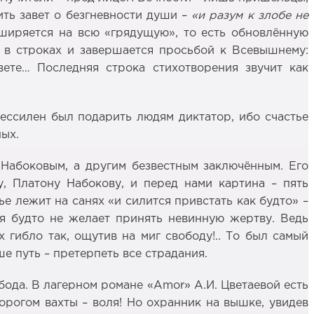
ить завет о безгневности души –
«и разум к злобе не
ширяется на всю «грядущую», то есть обновлённую
т в строках и завершается просьбой к Всевышнему:
вете… Последняя строка стихотворения звучит как
ессилен был подарить людям диктатор, ибо счастье
ных.
Набоковым, а другим безвестным заключённым. Его
, Платону Набокову, и перед нами картина – пять
е лежит на санях «и силится привстать как будто» –
ля будто не желает принять невинную жертву. Ведь
 гибло так, ощутив на миг свободу!.. То был самый
ше путь – претерпеть все страдания.
обода. В лагерном романе «Amor» А.И. Цветаевой есть
порогом вахты – воля! Но охранник на вышке, увидев