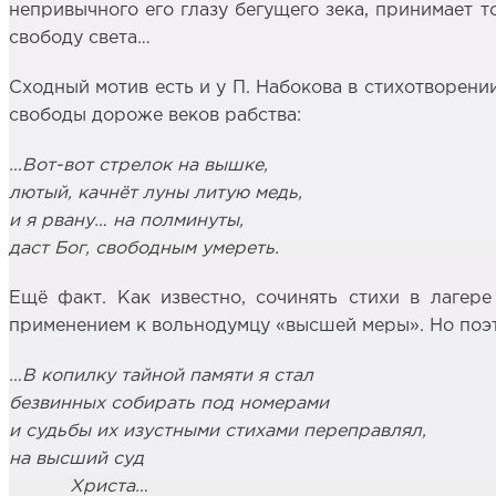
непривычного его глазу бегущего зека, принимает т
свободу света…
Сходный мотив есть и у П. Набокова в стихотворении
свободы дороже веков рабства:
…Вот-вот
стрелок на вышке,
лютый, качнёт луны литую медь,
и я рвану… на полминуты,
даст Бог, свободным умереть.
Ещё факт. Как известно, сочинять стихи в лагере
применением к вольнодумцу «высшей меры». Но поэт
…В копилку тайной
памяти я стал
безвинных собирать под
номерами
и судьбы их
изустными стихами переправлял,
на
высший суд
Христа…