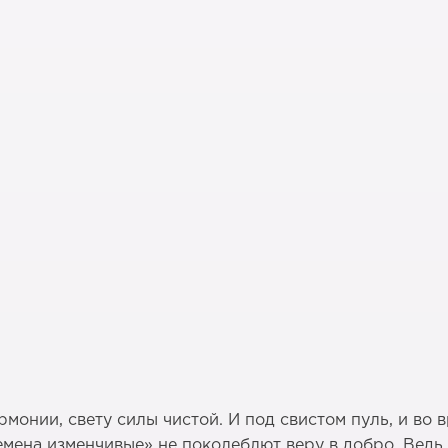
монии, свету силы чистой. И под свистом пуль, и во
времена изменчивые» не поколеблют веру в добро. Вед