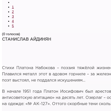
1
2
3
4
5
(0 голосов)
СТАНИСЛАВ АЙДИНЯН
Стихи Платона Набокова – поэзия тяжёлой жизненн
Плавился металл этот в адовом горниле – за железн
поэт выстоял, не поддался искушениям…
В начале 1951 года Платон Иосифович был аресто
антисоветскую агитацию» на десять лет. Озерлаг – о
на одежде: «№ АК-127». Оттого скорбные тени сколь