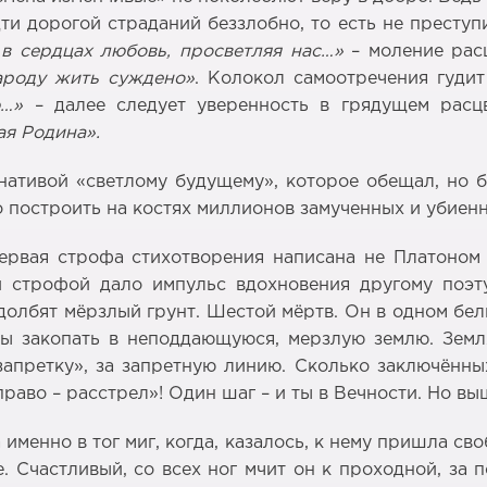
ти дорогой страданий беззлобно, то есть не преступ
в сердцах любовь, просветляя нас…»
– моление рас
ароду жить суждено»
. Колокол самоотречения гуди
ую…»
– далее следует уверенность в грядущем расц
ая Родина».
нативой «светлому будущему», которое обещал, но б
 построить на костях миллионов замученных и убиен
ервая строфа стихотворения написана не Платоном 
й строфой дало импульс вдохновения другому поэту
долбят мёрзлый грунт. Шестой мёртв. Он в одном бель
жны закопать в неподдающуюся, мерзлую землю. Зем
запретку», за запретную линию. Сколько заключённых
право – расстрел»! Один шаг – и ты в Вечности. Но вы
 именно в тог миг, когда, казалось, к нему пришла св
 Счастливый, со всех ног мчит он к проходной, за 