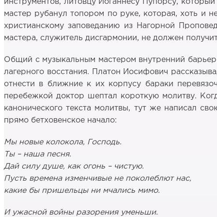
инструментов, литовцу Иоганнесу Пупорсу, который 
мастер рубанул топором по руке, которая, хоть и н
христианскому заповеданию из Нагорной Проповеди
мастера, служитель дисгармонии, не должен получит
Общий с музыкальным мастером внутренний барьер в
лагерного восстания. Платон Иосифович рассказыва
отнести в ближние к их корпусу бараки перевязоч
перебежкой доктор шептал короткую молитву. Когд
канонического текста молитвы, тут же написал сво
прямо бетховенское начало:
Мы новые колокола, Господь.
Ты – наша песня.
Дай силу душе, как огонь – чистую.
Пусть времена изменчивые не поколеблют нас,
какие бы пришельцы ни мчались мимо.
И ужасной войны разорения уменьши.