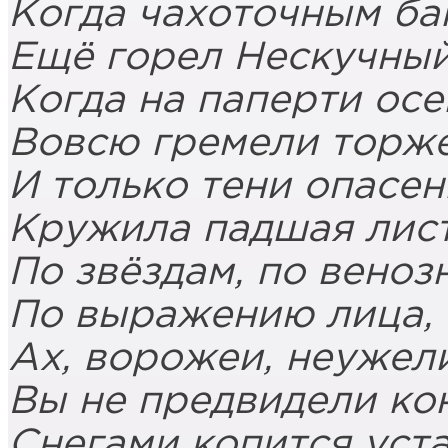
Когда чахоточным ба
Ещё горел Нескучный
Когда на паперти ос
Вовсю гремели торже
И только тени опасе
Кружила падшая лист
По звёздам, по веноз
По выражению лица,
Ах, ворожеи, неужел
Вы не предвидели кон
Снегами копится уст