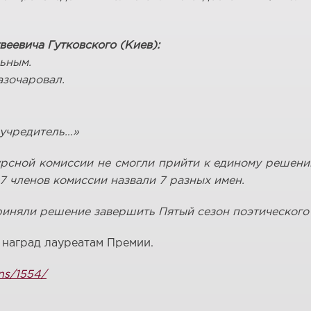
еевича Гутковского (Киев):
ьным.
азочаровал.
 учредитель…»
сной комиссии не смогли прийти к единому решению
7 членов комиссии назвали 7 разных имен.
риняли решение завершить Пятый сезон поэтического 
 наград лауреатам Премии.
ons/1554/