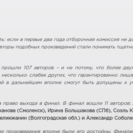
ть: если в первые два года отборочная комиссия не 
вторы подобных произведений стали понимать тщетнос
прошли 107 авторов – и не потому, что более дву
 несколько слабее других, что гарантированно лиш
й в дальнейшем вполне смогут быть допущены к у
 право выхода в финал. В финал вошли 11 авторов:
ханова (Смоленск), Ирина Большакова (СПб), Соэль К
Великжанин (Волгоградская обл.) и Александр Соболе
але произведения вполне были его достойны. Фина