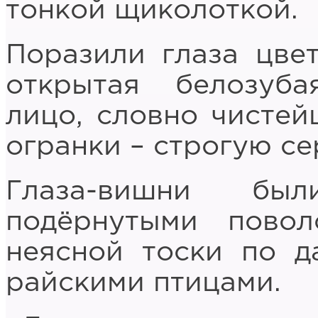
тонкой щиколоткой.
Поразили глаза цве
открытая белозуб
лицо, словно чисте
огранки – строгую с
Глаза-вишни был
подёрнутыми повол
неясной тоски по д
райскими птицами.