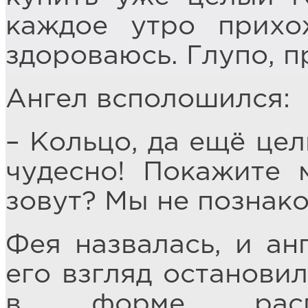
каждое утро прих
здороваюсь. Глупо, п
Ангел всполошился:
– Кольцо, да ещё цел
чудесно! Покажите м
зовут? Мы не познак
Фея назвалась, и ан
его взгляд останови
в форме распус