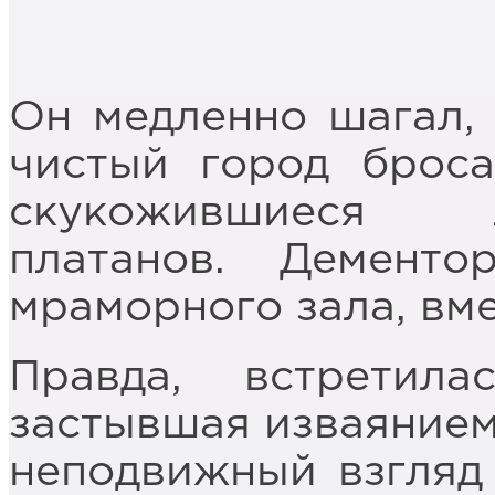
Он медленно шагал, 
чистый город брос
скукожившиеся л
платанов. Демент
мраморного зала, вме
Правда, встретил
застывшая изваянием
неподвижный взгляд