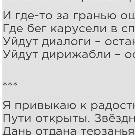
И где-то за гранью о
Где бег карусели в с
Уйдут диалоги – оста
Уйдут дирижабли – о
***
Я привыкаю к радостн
Пути открыты. Звёздн
Дань отдана терзанья