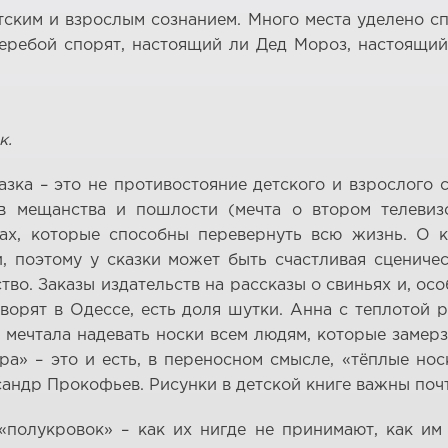
ским и взрослым сознанием. Много места уделено с
аперебой спорят, настоящий ли Дед Мороз, настоящи
к.
зка – это не противостояние детского и взрослого с
в мещанства и пошлости (мечта о втором телевиз
чах, которые способны перевернуть всю жизнь. О 
поэтому у сказки может быть счастливая сценичес
о. Заказы издательств на рассказы о свиньях и, осо
оворят в Одессе, есть доля шутки. Анна с теплотой 
 мечтала надевать носки всем людям, которые замерза
а» – это и есть, в переносном смысле, «тёплые но
др Прокофьев. Рисунки в детской книге важны почти 
полукровок» – как их нигде не принимают, как им 