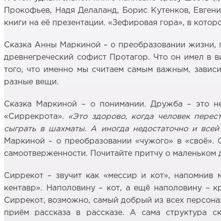
Прокофьев, Надя Делаланд, Борис Кутенков, Евген
книги на её презентации. «Зефировая гора», в кото
Сказка Анны Маркиной – о преобразовании жизни, п
древнегреческий софист Протагор. Что он имел в в
того, что именно мы считаем самым важным, завис
разные вещи.
Сказка Маркиной – о понимании. Дружба – это не
«Сиррекрота».
«Это здорово, когда человек перес
сыграть в шахматы. А иногда недостаточно и всей
Маркиной – о преобразовании «чужого» в «своё». 
самоотверженности. Почитайте притчу о маленьком д
Сиррекот – звучит как «мессир и кот», напомнив 
кентавр». Наполовину – кот, а ещё наполовину – к
Сиррекот, возможно, самый добрый из всех персона
приём рассказа в рассказе. А сама структура с