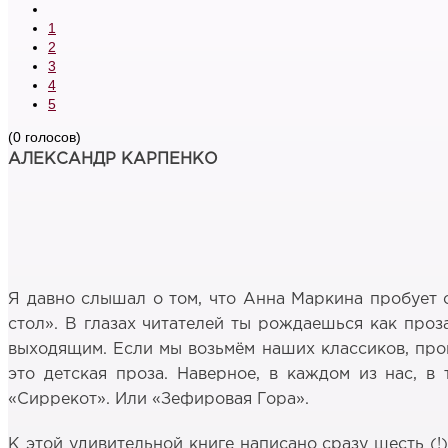
1
2
3
4
5
(0 голосов)
АЛЕКСАНДР КАРПЕНКО
Я давно слышал о том, что Анна Маркина пробует с
стол». В глазах читателей ты рождаешься как проза
выходящим. Если мы возьмём наших классиков, прощ
это детская проза. Наверное, в каждом из нас, в
«Сиррекот». Или «Зефировая Гора».
К этой удивительной книге написано сразу шесть (!