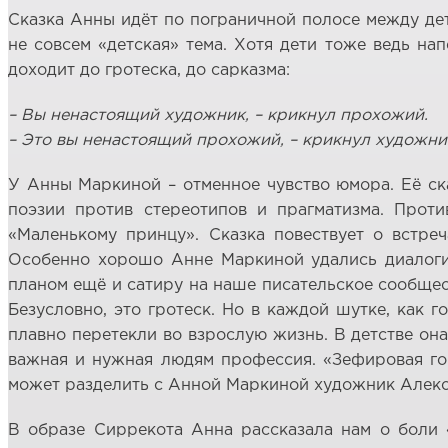
Сказка Анны идёт по пограничной полосе между дет
не совсем «детская» тема. Хотя дети тоже ведь н
доходит до гротеска, до сарказма:
– Вы ненастоящий художник, – крикнул прохожий.
– Это вы ненастоящий прохожий, – крикнул художни
У Анны Маркиной – отменное чувство юмора. Её ска
поэзии против стереотипов и прагматизма. Проти
«Маленькому принцу». Сказка повествует о встре
Особенно хорошо Анне Маркиной удались диалоги, 
планом ещё и сатиру на наше писательское сообществ
Безусловно, это гротеск. Но в каждой шутке, как г
плавно перетекли во взрослую жизнь. В детстве она
важная и нужная людям профессия. «Зефировая гор
может разделить с Анной Маркиной художник Алексан
В образе Сиррекота Анна рассказала нам о боли «