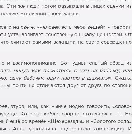
а. Эти же люди потом разыграли в лицах сценки из
с первых мгновений своей жизни.
его на свете. «Человек есть мера вещей» – говорил
ти устанавливает собственную шкалу ценностей. От
, что считают самыми важными на свете совершенно
но и взаимопонимание. Вот удивительный абзац из
пять минут, или посмотреть с ним на бабочку, или
рию, одну бабочку, одну партию в шахматы».
Сказка
нны почти не отличаются друг от друга по степени
евиатура, или, как нынче модно говорить, «слово-
удище. Которое «обло, озорно, стозевно» и т.п. Но
тный ещё со времён «Шехерезады» и «Золотого осла»
Только Анна усложнила внутреннюю композицию. И