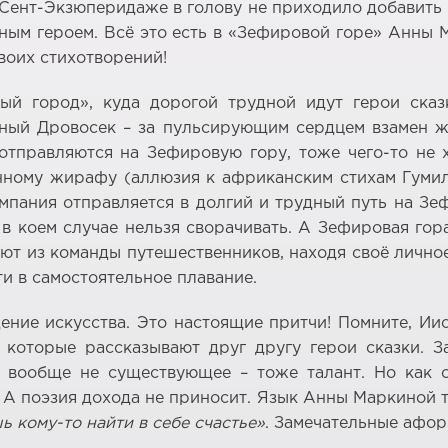
 Сент-Экзюперидаже в голову не приходило добавить
вным героем. Всё это есть в «Зефировой горе» Анны 
воих стихотворений!
ый город», куда дорогой трудной идут герои сказ
зный Дровосек – за пульсирующим сердцем взамен ж
отправляются на Зефировую гору, тоже чего-то не х
нному жирафу (аллюзия к африканским стихам Гумилё
омпания отправляется в долгий и трудный путь на Зе
 в коем случае нельзя сворачивать. А Зефировая гор
ают из команды путешественников, находя своё лично
и в самостоятельное плавание.
ние искусства. Это настоящие притчи! Помните, Ии
которые рассказывают друг другу герои сказки. З
и вообще не существующее – тоже талант. Но как о
. А поэзия дохода не приносит. Язык Анны Маркиной 
ь кому-то найти в себе счастье»
. Замечательные афор