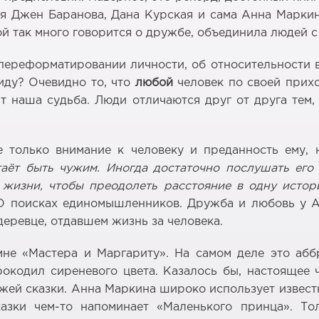
ия Джен Баранова, Дана Курская и сама Анна Маркин
рой так много говорится о дружбе, объединила людей 
ереформатировании личности, об относительности вс
иду? Очевидно то, что
любой
человек по своей прихо
ит наша судьба. Люди отличаются друг от друга тем
 только внимание к человеку и преданность ему, 
таёт быть чужим. Иногда достаточно послушать его 
 жизни, чтобы преодолеть расстояние в одну исто
О поисках единомышленников. Дружба и любовь у А
еревце, отдавшем жизнь за человека.
мне «Мастера и Маргариту». На самом деле это аббр
рокодил сиреневого цвета. Казалось бы, настоящее ч
жей сказки. Анна Маркина широко использует извес
казки чем-то напоминает «Маленького принца». 