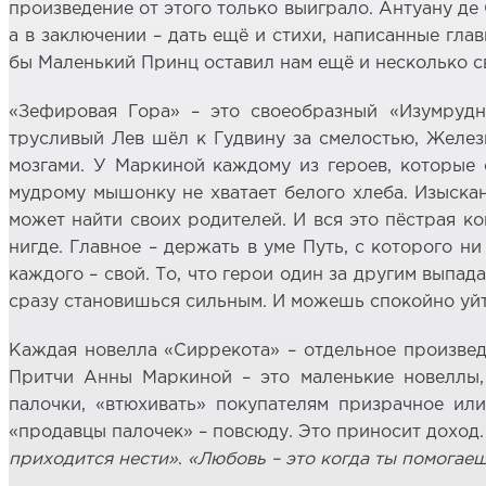
произведение от этого только выиграло. Антуану де
а в заключении – дать ещё и стихи, написанные гла
бы Маленький Принц оставил нам ещё и несколько с
«Зефировая Гора» – это своеобразный «Изумрудн
трусливый Лев шёл к Гудвину за смелостью, Желе
мозгами. У Маркиной каждому из героев, которые 
мудрому мышонку не хватает белого хлеба. Изыска
может найти своих родителей. И вся это пёстрая к
нигде. Главное – держать в уме Путь, с которого ни
каждого – свой. То, что герои один за другим выпад
сразу становишься сильным. И можешь спокойно уйт
Каждая новелла «Сиррекота» – отдельное произведе
Притчи Анны Маркиной – это маленькие новеллы, 
палочки, «втюхивать» покупателям призрачное ил
«продавцы палочек» – повсюду. Это приносит доход
приходится нести»
.
«Любовь – это когда ты помогаеш