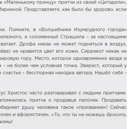
 к «Маленькому принцу» притчи из своей «Цитадели»,
Маркиной. Представляете, как было бы здорово, если
ки. Помните, в «Волшебнике Изумрудного города»
елезного, а соломенный Страшила – за настоящими
ватает. Дрофа никак не может подняться в воздух,
ва) не нравится цвет его кожи, Сиррекот никак не
фировую гору. Место, которое одновременно везде и
а – не более чем условная точка. Эверест, который у
е счастье – бесспорная находка автора. Нашёл себя –
сус Христос часто разговаривал с людьми притчами.
апомнилась притча о продавце палочек. Продавать
бедняет душу человека такое «призвание»! Сейчас
точен и афористичен.
«То, что ты не можешь бросить,
измы!