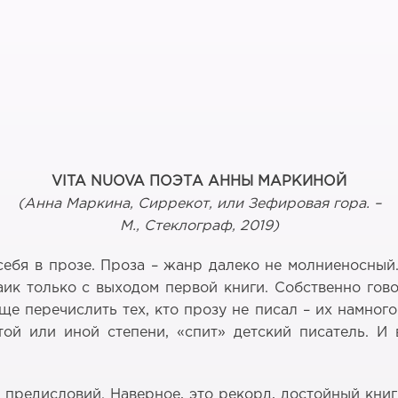
VITA
NUOVA
ПОЭТА АННЫ МАРКИНОЙ
(Анна Маркина, Сиррекот, или Зефировая гора. –
М., Стеклограф, 2019)
ебя в прозе. Проза – жанр далеко не молниеносный. 
ик только с выходом первой книги. Собственно гово
е перечислить тех, кто прозу не писал – их намног
 той или иной степени, «спит» детский писатель. И
) предисловий. Наверное, это рекорд, достойный кн