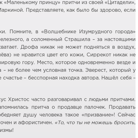
 к «Маленькому принцу» притчи из своей «Цитадели»,
Маркиной. Представляете, как было бы здорово, если
ки. Помните, в «Волшебнике Изумрудного города»
елезного, а соломенный Страшила – за настоящими
ватает. Дрофа никак не может подняться в воздух,
ва) не нравится цвет его кожи, Сиррекот никак не
фировую гору. Место, которое одновременно везде и
а – не более чем условная точка. Эверест, который у
е счастье – бесспорная находка автора. Нашёл себя –
сус Христос часто разговаривал с людьми притчами.
апомнилась притча о продавце палочек. Продавать
бедняет душу человека такое «призвание»! Сейчас
точен и афористичен.
«То, что ты не можешь бросить,
измы!