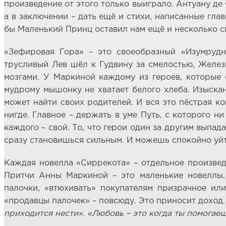
произведение от этого только выиграло. Антуану де
а в заключении – дать ещё и стихи, написанные гла
бы Маленький Принц оставил нам ещё и несколько с
«Зефировая Гора» – это своеобразный «Изумрудн
трусливый Лев шёл к Гудвину за смелостью, Желе
мозгами. У Маркиной каждому из героев, которые 
мудрому мышонку не хватает белого хлеба. Изыска
может найти своих родителей. И вся это пёстрая к
нигде. Главное – держать в уме Путь, с которого ни
каждого – свой. То, что герои один за другим выпад
сразу становишься сильным. И можешь спокойно уйт
Каждая новелла «Сиррекота» – отдельное произведе
Притчи Анны Маркиной – это маленькие новеллы, 
палочки, «втюхивать» покупателям призрачное ил
«продавцы палочек» – повсюду. Это приносит доход
приходится нести»
.
«Любовь – это когда ты помогаеш