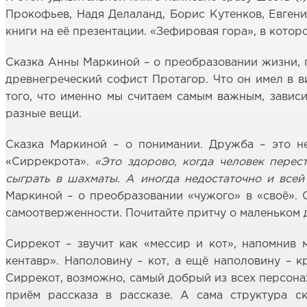
Прокофьев, Надя Делаланд, Борис Кутенков, Евген
книги на её презентации. «Зефировая гора», в кото
Сказка Анны Маркиной – о преобразовании жизни, п
древнегреческий софист Протагор. Что он имел в в
того, что именно мы считаем самым важным, завис
разные вещи.
Сказка Маркиной – о понимании. Дружба – это не
«Сиррекрота».
«Это здорово, когда человек перес
сыграть в шахматы. А иногда недостаточно и всей
Маркиной – о преобразовании «чужого» в «своё». 
самоотверженности. Почитайте притчу о маленьком д
Сиррекот – звучит как «мессир и кот», напомнив 
кентавр». Наполовину – кот, а ещё наполовину – к
Сиррекот, возможно, самый добрый из всех персона
приём рассказа в рассказе. А сама структура с