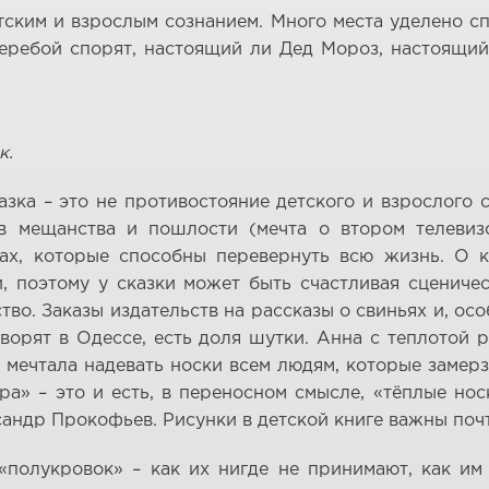
ским и взрослым сознанием. Много места уделено с
аперебой спорят, настоящий ли Дед Мороз, настоящи
к.
зка – это не противостояние детского и взрослого с
в мещанства и пошлости (мечта о втором телевиз
чах, которые способны перевернуть всю жизнь. О 
поэтому у сказки может быть счастливая сценичес
о. Заказы издательств на рассказы о свиньях и, осо
оворят в Одессе, есть доля шутки. Анна с теплотой 
 мечтала надевать носки всем людям, которые замерза
а» – это и есть, в переносном смысле, «тёплые но
др Прокофьев. Рисунки в детской книге важны почти 
полукровок» – как их нигде не принимают, как им 