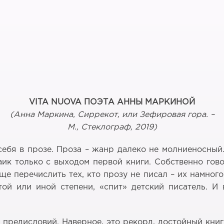
VITA
NUOVA
ПОЭТА АННЫ МАРКИНОЙ
(Анна Маркина, Сиррекот, или Зефировая гора. –
М., Стеклограф, 2019)
ебя в прозе. Проза – жанр далеко не молниеносный. 
ик только с выходом первой книги. Собственно гово
е перечислить тех, кто прозу не писал – их намног
 той или иной степени, «спит» детский писатель. И
) предисловий. Наверное, это рекорд, достойный кн