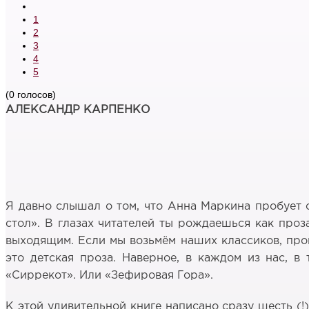
1
2
3
4
5
(0 голосов)
АЛЕКСАНДР КАРПЕНКО
Я давно слышал о том, что Анна Маркина пробует с
стол». В глазах читателей ты рождаешься как проза
выходящим. Если мы возьмём наших классиков, прощ
это детская проза. Наверное, в каждом из нас, в
«Сиррекот». Или «Зефировая Гора».
К этой удивительной книге написано сразу шесть (!