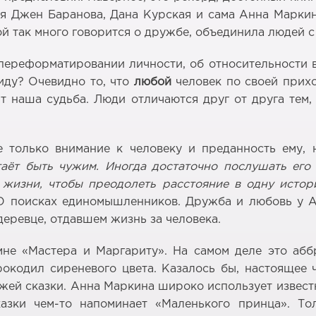
ия Джен Баранова, Дана Курская и сама Анна Маркин
рой так много говорится о дружбе, объединила людей 
ереформатировании личности, об относительности вс
иду? Очевидно то, что
любой
человек по своей прихо
ит наша судьба. Люди отличаются друг от друга тем
 только внимание к человеку и преданность ему, 
таёт быть чужим. Иногда достаточно послушать его 
 жизни, чтобы преодолеть расстояние в одну исто
О поисках единомышленников. Дружба и любовь у А
еревце, отдавшем жизнь за человека.
мне «Мастера и Маргариту». На самом деле это аббр
рокодил сиреневого цвета. Казалось бы, настоящее ч
жей сказки. Анна Маркина широко использует извес
казки чем-то напоминает «Маленького принца». 