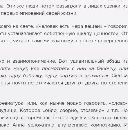
а. Эти же люди потом разыграли в лицах сценки из
с первых мгновений своей жизни.
его на свете. «Человек есть мера вещей» – говорил
ти устанавливает собственную шкалу ценностей. От
, что считают самыми важными на свете совершенно
но и взаимопонимание. Вот удивительный абзац из
пять минут, или посмотреть с ним на бабочку, или
рию, одну бабочку, одну партию в шахматы».
Сказка
нны почти не отличаются друг от друга по степени
евиатура, или, как нынче модно говорить, «слово-
удище. Которое «обло, озорно, стозевно» и т.п. Но
тный ещё со времён «Шехерезады» и «Золотого осла»
Только Анна усложнила внутреннюю композицию. И