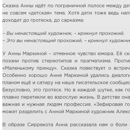
Сказка Анны идёт по пограничной полосе между дет
не совсем «детская» тема. Хотя дети тоже ведь н
доходит до гротеска, до сарказма:
– Вы ненастоящий художник, – крикнул прохожий.
– Это вы ненастоящий прохожий, – крикнул художни
У Анны Маркиной – отменное чувство юмора. Её ска
поэзии против стереотипов и прагматизма. Проти
«Маленькому принцу». Сказка повествует о встре
Особенно хорошо Анне Маркиной удались диалоги, 
планом ещё и сатиру на наше писательское сообществ
Безусловно, это гротеск. Но в каждой шутке, как г
плавно перетекли во взрослую жизнь. В детстве она
важная и нужная людям профессия. «Зефировая гор
может разделить с Анной Маркиной художник Алексан
В образе Сиррекота Анна рассказала нам о боли «