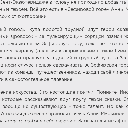
 Сент-Экзюперидаже в голову не приходило добавить
вным героем. Всё это есть в «Зефировой горе» Анны 
воих стихотворений!
ый город», куда дорогой трудной идут герои сказ
зный Дровосек – за пульсирующим сердцем взамен ж
отправляются на Зефировую гору, тоже чего-то не х
нному жирафу (аллюзия к африканским стихам Гумилё
омпания отправляется в долгий и трудный путь на Зе
 в коем случае нельзя сворачивать. А Зефировая гор
ают из команды путешественников, находя своё лично
и в самостоятельное плавание.
ние искусства. Это настоящие притчи! Помните, Ии
которые рассказывают друг другу герои сказки. З
и вообще не существующее – тоже талант. Но как о
. А поэзия дохода не приносит. Язык Анны Маркиной 
ь кому-то найти в себе счастье»
. Замечательные афор