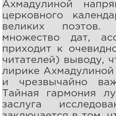
Ахмадулиной напр
церковного календ
великих поэтов. 
множество дат, ас
приходит к очевидно
читателей) выводу, ч
лирике Ахмадулиной 
и чрезвычайно ва
Тайная гармония лу
заслуга исследо
заключается в том, ч