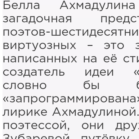
Белла Ахмадулин
загадочная предс
поэтов-шестидесят
виртуозных – это 
написанных на её ст
создатель идеи «
словно бы би
«запрограммирована
лирике Ахмадулиной.
поэтессой, они др
Зубаревой путёвку