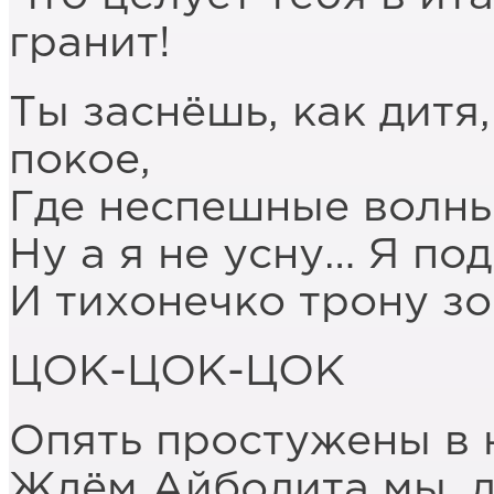
гранит!
Ты заснёшь, как дитя
покое,
Где неспешные волн
Ну а я не усну… Я по
И тихонечко трону з
ЦОК-ЦОК-ЦОК
Опять простужены в н
Ждём Айболита мы, д