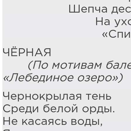
Шепча дес
На ух
«Сп
ЧЁРНАЯ
(По мотивам балет
«Лебединое озеро»)
Чернокрылая тень
Среди белой орды.
Не касаясь воды,