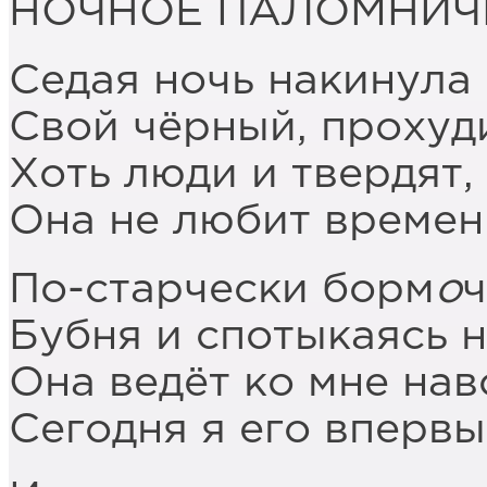
НОЧНОЕ ПАЛОМНИЧ
Седая ночь накинула 
Свой чёрный, прохуд
Хоть люди и твердят,
Она не любит времен
По-старчески борм
о
ч
Бубня и спотыкаясь н
Она ведёт ко мне нав
Сегодня я его впервы