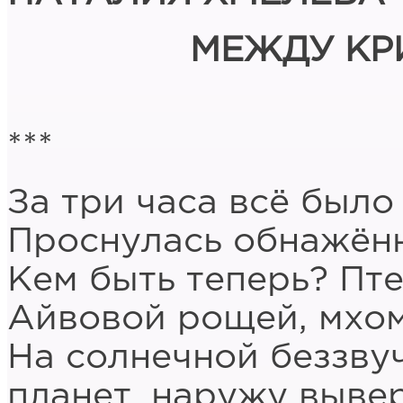
МЕЖДУ КР
***
За три часа всё было
Проснулась обнажённ
Кем быть теперь? Пт
Айвовой рощей, мхом
На солнечной беззву
планет, наружу выве