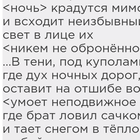
<ночь> крадутся мим
и всходит неизбывны
свет в лице их
<никем не обронённо
…В тени, под куполам
где дух ночных дорог
оставит на отшибе в
<умоет неподвижное 
где брат ловил сачк
и тает снегом в тёпл