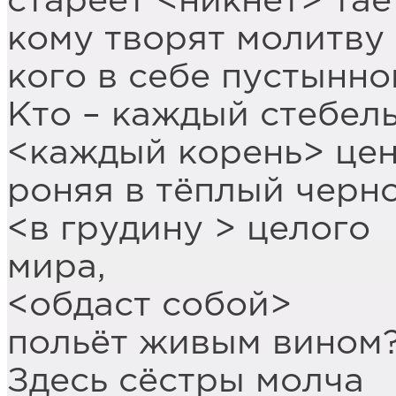
стареет <никнет> тае
кому творят молитву 
кого в себе пустынн
Кто – каждый стебел
<каждый корень> цен
роняя в тёплый черн
<в грудину > целого
мира,
<обдаст собой>
польёт живым вином
Здесь сёстры молча