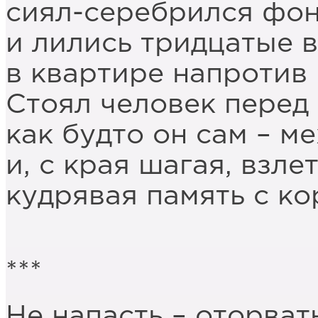
сиял-серебрился фо
и лились тридцатые в
в квартире напротив
Стоял человек перед 
как будто он сам – м
и, с края шагая, взле
кудрявая память с ко
***
Не напасть – оторват