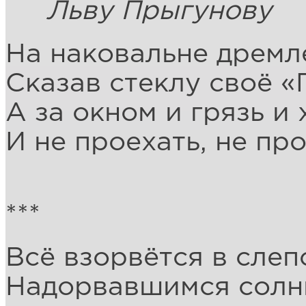
Льву Прыгунову
На наковальне дремл
Сказав стеклу своё «
А за окном и грязь и 
И не проехать, не пр
***
Всё взорвётся в сле
Надорвавшимся солн