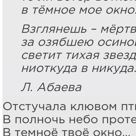
в тёмное мое окно
Взглянешь – мёртв
за озябшею осино
светит тихая звез
ниоткуда в никуда
Л. Абаева
Отстучала клювом пт
В полночь небо прот
В темноё твоё окно…