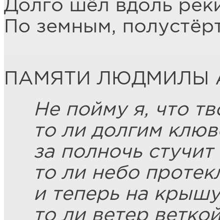
Долго шёл вдоль рек
По земным, полустёр
ПАМЯТИ ЛЮДМИЛЫ 
Не пойму я, что тв
то ли долгим клюв
за полночь стучит 
то ли небо протек
и теперь на крышу
то ли ветер ветко