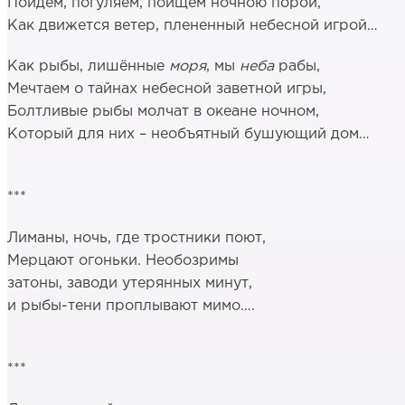
Пойдём, погуляем, поищем ночною порой,
Как движется ветер, плененный небесной игрой…
Как рыбы, лишённые
моря
, мы
неба
рабы,
Мечтаем о тайнах небесной заветной игры,
Болтливые рыбы молчат в океане ночном,
Который для них – необъятный бушующий дом…
***
Лиманы, ночь, где тростники поют,
Мерцают огоньки. Необозримы
затоны, заводи утерянных минут,
и рыбы-тени проплывают мимо….
***