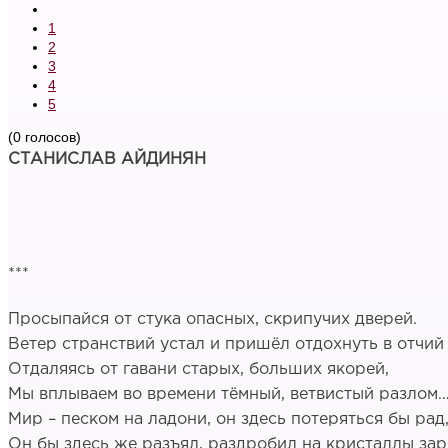
1
2
3
4
5
(0 голосов)
СТАНИСЛАВ АЙДИНЯН
***
Просыпайся от стука опасных, скрипучих дверей.
Ветер странствий устал и пришёл отдохнуть в отчий
Отдаляясь от гавани старых, больших якорей,
Мы вплываем во времени тёмный, ветвистый разлом
Мир – песком на ладони, он здесь потеряться бы рад
Он бы здесь же разъял, раздробил на кристаллы зар