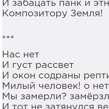
И забацать панк и эт
Композитору Земля!
***
Нас нет
И густ рассвет
И окон содраны репт
Милый человек! о нет
Мы замерли? замёрзл
И тот не затянулся в