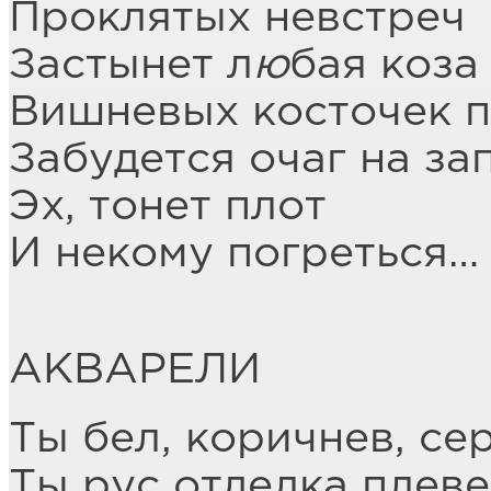
Проклятых невстреч
Застынет л
ю
бая коза
Вишневых косточек 
Забудется очаг на за
Эх, тонет плот
И некому погреться…
АКВАРЕЛИ
Ты бел, коричнев, се
Ты рус отделка плев