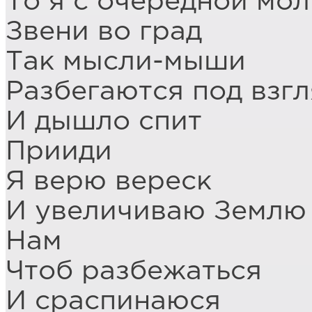
То я с очередной мо
Звени во град
Так мысли-мыши
Разбегаются под взгл
И дышло спит
Прииди
Я верю вереск
И увеличиваю Землю
Нам
Чтоб разбежаться
И сраспинаюся