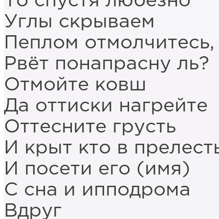
То спустя любезно
Углы скрываем
Пеплом отмолчитесь,
Рвёт понапрасну ль?
Отмойте ковш
Да оттиски нагрейте
Оттесните грусть
И крыт кто в прелест
И посети его (имя)
С сна и ипподрома
Вдруг