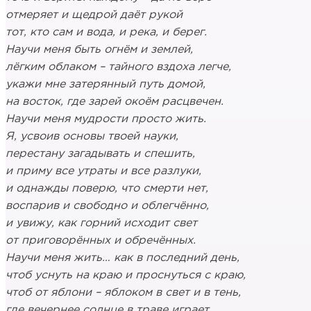
отмеряет и щедрой даёт рукой
тот, кто сам и вода, и река, и берег.
Научи меня быть огнём и землей,
лёгким облаком – тайного вздоха легче,
укажи мне затерянный путь домой,
на восток, где зарей окоём расцвечен.
Научи меня мудрости просто жить.
Я, усвоив основы твоей науки,
перестану загадывать и спешить,
и приму все утраты и все разлуки,
и однажды поверю, что смерти нет,
воспарив и свободно и облегчённо,
и увижу, как горний исходит свет
от приговорённых и обречённых.
Научи меня жить… как в последний день,
чтоб уснуть на краю и проснуться с краю,
чтоб от яблони – яблоком в свет и в тень,
где вечернее солнце в траве играет,