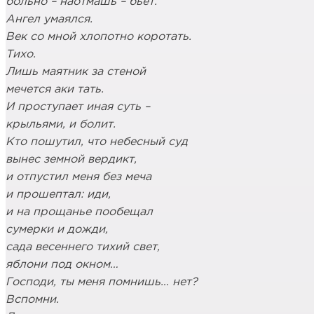
больно – наотмашь – бьёт.
Ангел умаялся.
Век со мной хлопотно коротать.
Тихо.
Лишь маятник за стеной
мечется аки тать.
И проступает иная суть –
крыльями, и болит.
Кто пошутил, что небесный суд
вынес земной вердикт,
и отпустил меня без меча
и прошептал: иди,
и на прощанье пообещал
сумерки и дожди,
сада весеннего тихий свет,
яблони под окном…
Господи, ты меня помнишь… нет?
Вспомни.