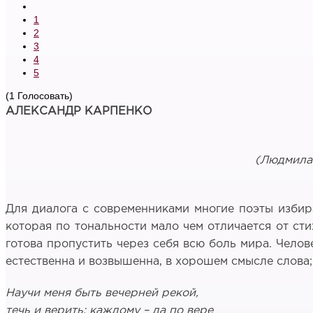
1
2
3
4
5
(1 Голосовать)
АЛЕКСАНДР КАРПЕНКО
(Людмила 
Для диалога с современниками многие поэты избир
которая по тональности мало чем отличается от ст
готова пропустить через себя всю боль мира. Чело
естественна и возвышенна, в хорошем смысле слова;
Научи меня быть вечерней рекой,
течь и верить: каждому – да по вере