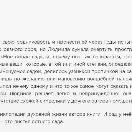
 свою родниковость и пронести её через годы испыт
 разного сора, но Людмила сумела очертить прост
«Мне выпал сад», и, почему она так называется, р
ьные вещи, которые, в той или иной степени, опред
, именуемое садом, делилось узенькой тропинкой на с
 лишь по желанию или мановению волшебной палочки
выпал не ему одному и что то же самое могут сказать
ой Людмила решает легко и непринуждённо: она
утствие схожей символики у другого автора помешать
циклопедия духовной жизни автора книги. И сад у не
– это листья летнего сада.