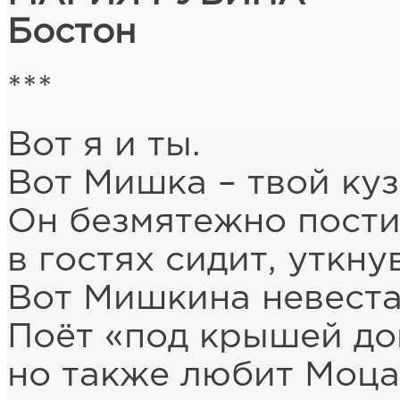
Бостон
***
Вот я и ты.
Вот Мишка – твой куз
Он безмятежно постиг
в гостях сидит, уткну
Вот Мишкина невеста
Поёт «под крышей до
но также любит Моца