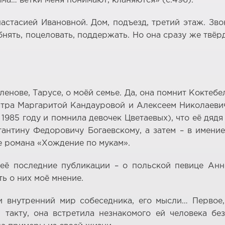
мама… ветки меня понимают, кланяются» (c.496).
стасией Ивановной. Дом, подъезд, третий этаж. Зво
нять, поцеловать, поддержать. Но она сразу же твёр
нове, Тарусе, о моёй семье. Да, она помнит Коктебел
тра Маргаритой Кандауровой и Алексеем Николаеви
985 году и помнила девочек Цветаевых), что её дядя
антину Федоровичу Богаевскому, а затем – в имени
е романа «Хождение по мукам».
 её последние публикации – о польской певице Анн
ь о них моё мнение.
и внутренний мир собеседника, его мысли… Первое,
 такту, она встретила незнакомого ей человека бе