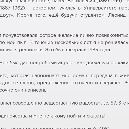
скусства» в Москве; Павел Васильевич (1869-1919) –
(1887-1962) – астроном, учился в Университете 
друг». Кроме того, ещё будучи студентом, Леонид
я почувствовала острое желание лично познакомитьс
ло мой пыл. В течение нескольких лет я не решалась
лия, я решилась. Это был февраль 1985 года.
 мне был дан подробный адрес – как доехать и по как
иге, которая напоминает мне роман: передача в ж
дое её слово, предложение отточено и сверкает. Э
сочно они написаны:
влял совершенно вещественную радость». (c. 57, 3-е 
диночества и мне не к кому пойти и сказать!..