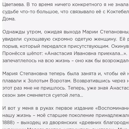
Цветаева. В то время ничего конкретного я не знал
судьбе что-то большое, что связывало её с Коктебе
Дома.
Однажды утром, ожидая выхода Марии Степановны, 
увидели сухощавую скромно одетую женщину. Её ру
порыв, который передался присутствующим. Окинув в
Пронёсся шёпот: «Анастасия Ивановна приехала…». 
запечатлелось на всю жизнь – оно как бы возрождал
Мария Степановна теперь была занята и, чтобы ей н
плавали к Золотым Воротам. Возвратившись через не
этот раз мне не пришлось. Теперь, уже зная Анаста
сезон зим сменяется суетой лета…
И вот у меня в руках первое издание «Воспоминан
нашу жизнь – моё старшее поколение принадлежало
1888) – выходец из дворянских «древних благородны