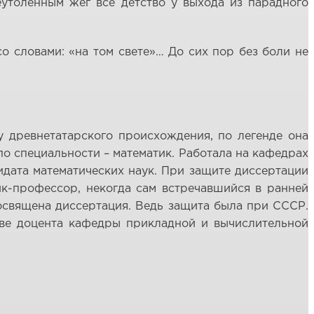
еутолённым жёг всё детство у выхода из парадного
со словами: «на том свете»… До сих пор без боли не
 древнетатарского происхождения, по легенде она
 по специальности – математик. Работала на кафедрах
идата математических наук. При защите диссертации
рик-профессор, некогда сам встречавшийся в ранней
 посвящена диссертация. Ведь защита была при СССР.
тве доцента кафедры прикладной и вычислительной