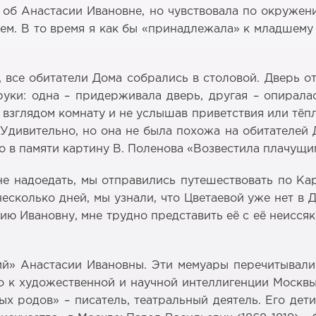
а об Анастасии Ивановне, но чувствовала по окруже
лем. В то время я как бы «принадлежала» к младшем
все обитатели Дома собрались в столовой. Дверь о
ки: одна – придерживала дверь, другая – опирала
зглядом комнату и не услышав приветствия или тёпло
Удивительно, но она не была похожа на обитателей Д
о в памяти картину В. Поленова «Возвестила плачущи
е надоедать, мы отправились путешествовать по Кар
сколько дней, мы узнали, что Цветаевой уже нет в 
сию Ивановну, мне трудно представить её с её неисся
ий» Анастасии Ивановны. Эти мемуары перечитывалис
 к художественной и научной интеллигенции Москвы
х родов» – писатель, театральный деятель. Его дети