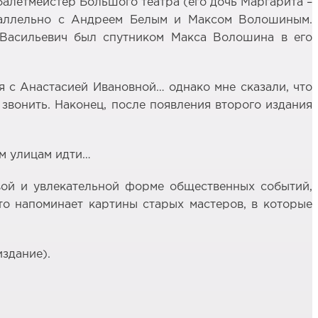
 балетмейстер Большого театра (его дочь Маргарита –
параллельно с Андреем Белым и Максом Волошиным.
 Васильевич был спутником Макса Волошина в его
я с Анастасией Ивановной… однако мне сказали, что
 звонить. Наконец, после появления второго издания
им улицам идти…
ивой и увлекательной форме общественных событий,
то напоминает картины старых мастеров, в которые
издание).