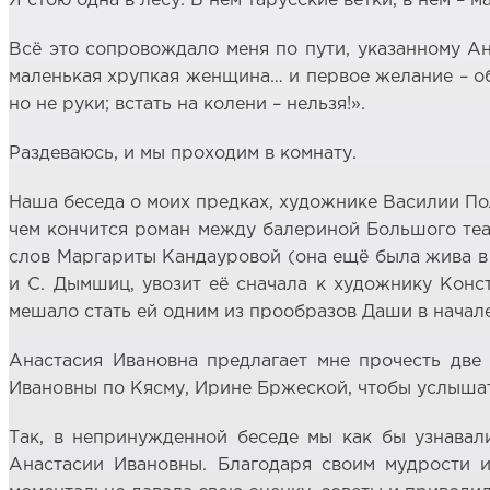
Я стою одна в лесу. В нём тарусские ветки, в нём – 
Всё это сопровождало меня по пути, указанному Ана
маленькая хрупкая женщина… и первое желание – об
но не руки; встать на колени – нельзя!».
Раздеваюсь, и мы проходим в комнату.
Наша беседа о моих предках, художнике Василии Поле
чем кончится роман между балериной Большого теа
слов Маргариты Кандауровой (она ещё была жива в 1
и С. Дымшиц, увозит её сначала к художнику Конст
мешало стать ей одним из прообразов Даши в начал
Анастасия Ивановна предлагает мне прочесть две
Ивановны по Кясму, Ирине Бржеской, чтобы услышат
Так, в непринужденной беседе мы как бы узнавал
Анастасии Ивановны. Благодаря своим мудрости и