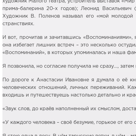
художник Малого театра, устроитель выставок «Мир и
прима-балерина 20-х годов); Леонид Васильевич 
Художник В. Поленов называл его «мой молодой 
странствиях.
И вот, прочитав и зачитавшись «Воспоминаниями», 
она избегает лишних встреч – это несколько остуди
«Воспоминаний», в которых упоминалась и наша фами
Я позвонила, но согласие получила не сразу…, затем
По дороге к Анастасии Ивановне я думала о её кн
человеческих отношений, личных переживаний. Каж
входишь и путешествуешь настолько детально и кра
«Звук слов, до краёв наполненный их смыслом, доста
«У каждого человека – своё безумие, горькое от его о