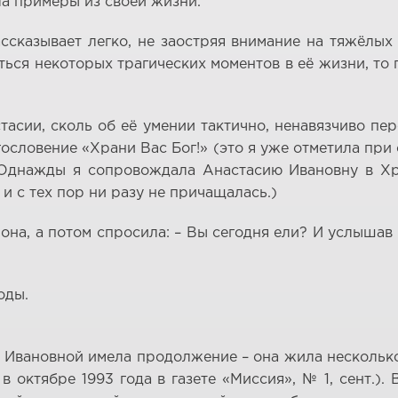
ла примеры из своей жизни.
сказывает легко, не заостряя внимание на тяжёлых
ся некоторых трагических моментов в её жизни, то п
тасии, сколь об её умении тактично, ненавязчиво пе
агословение «Храни Вас Бог!» (это я уже отметила пр
(Однажды я сопровождала Анастасию Ивановну в Хра
 и с тех пор ни разу не причащалась.)
 она, а потом спросила: – Вы сегодня ели? И услышав
.
оды.
й Ивановной имела продолжение – она жила нескольк
 октябре 1993 года в газете «Миссия», № 1, сент.)