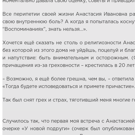
моментально давала свою оценку, советы и приводи
Все перипетии своей жизни Анастасия Ивановна рас
свою внутреннюю боль? А когда я попыталась коснуть
“Воспоминаниях”, знать нельзя…».
Хочется ещё сказать не столь о религиозности Анас
без которой из этого дома не уйдёшь, поцелуй и бл
и напутствие: быть внимательным и осторожным. 
причащения из-за греховности – крестилась в 20 лет
– Возможно, я ещё более грешна, чем вы, – ответила
«Тогда будете исповедоваться и примете причастие»
Так был снят грех и страх, тяготивший меня многие г
Случилось так, что первая моя встреча с Анастасие
очерке «У новой подруги» (очерк был опубликован в