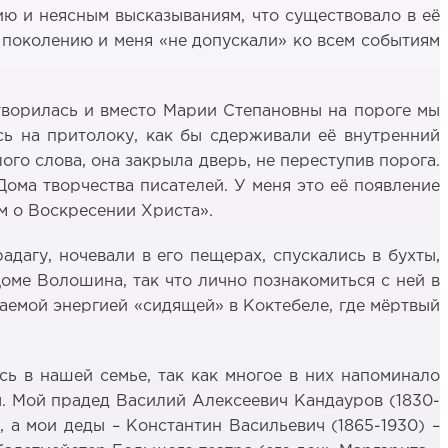
нию и неясным высказываниям, что существовало в её
у поколению и меня «не допускали» ко всем событиям
творилась и вместо Марии Степановны на пороге мы
сь на притолоку, как бы сдерживали её внутренний
го слова, она закрыла дверь, не переступив порога.
ома творчества писателей. У меня это её появление
м о Воскресении Христа».
адагу, ночевали в его пещерах, спускались в бухты,
Доме Волошина, так что лично познакомиться с ней в
каемой энергией «сидящей» в Коктебеле, где мёртвый
ь в нашей семье, так как многое в них напоминало
. Мой прадед Василий Алексеевич Кандауров (1830-
, а мои деды – Константин Васильевич (1865-1930) –