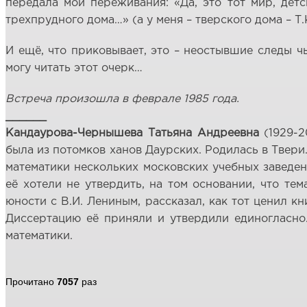
передала мои переживания: «Да, это тот мир, дет
трехпрудного дома…» (а у меня – тверского дома – Т.К
И ещё, что приковывает, это – неостывшие следы чь
могу читать этот очерк…
Встреча произошла в феврале 1985 года.
______
Кандаурова-Чернышева Татьяна Андреевна
(1929-2
была из потомков ханов Даурских. Родилась в Твери.
математики нескольких московских учебных заведен
её хотели не утвердить, на том основании, что те
юности с В.И. Лениным, рассказал, как тот ценил к
Диссертацию её приняли и утвердили единогласно
математики.
Прочитано
7057
раз