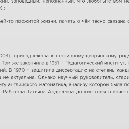
ский, заповедный, непознанный, что любопытством н
.).
ей-то прожитой жизни, память о чём тесно связана 
003), принадлежала к старинному дворянскому роду
 Там же закончила в 1951 г. Педагогический институт,
ий. В 1970 г. защитила диссертацию на степень канд
ма не актуальна. Однако научный руководитель, ста
нигу английского математика, анализу которой была
. Работала Татьяна Андреевна долгие годы в качес