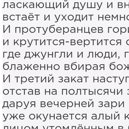
ласкающий душу и вн
встаёт и уходит немн
И протуберанцев гори
и крутится-вертится 
где джунгли и люди, г
блаженно вбирая бо
И третий закат наступ
отстав на полтысячи 
даруя вечерней зари 
уже окунается алый 
лицом утомлённым в 