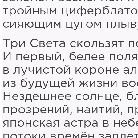
тройным циферблатом
сияющим цугом плыву
Три Света скользят п
И первый, белее поля
в лучистой короне а
из будущей жизни во
Нездешнее солнце, б
прозрений, наитий, п
японская астра в неб
потоки времён заплет