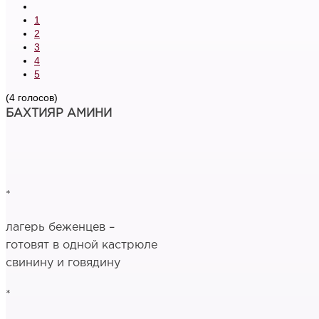
1
2
3
4
5
(4 голосов)
БАХТИЯР АМИНИ
*
лагерь беженцев –
готовят в одной кастрюле
свинину и говядину
*