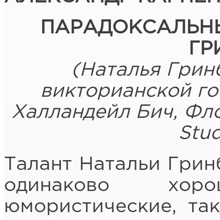
ПАРАДОКСАЛЬНЫ
ГР
(Наталья Гринб
викторианской гот
Халландейл Бич, Фл
Stud
Талант Натальи Гринб
одинаково хо
юмористические, так