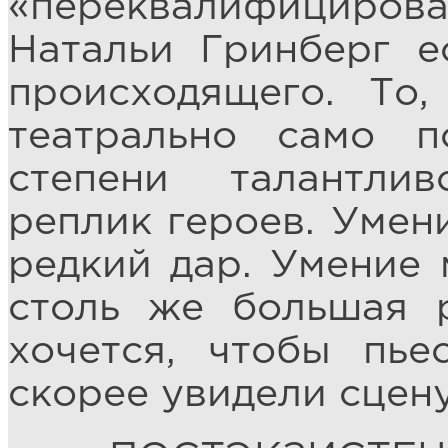
«переквалифициро
Натальи Гринберг е
происходящего. То,
театрально само п
степени талантли
реплик героев. Умени
редкий дар. Умение 
столь же большая р
хочется, чтобы пь
скорее увидели сцену