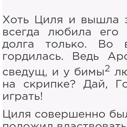
Хоть Циля и вышла з
всегда любила его 
долга только. Во 
гордилась. Ведь А
2
сведущ, и у бимы
лю
на скрипке? Дай, Г
играть!
Циля совершенно была
положил властвовать