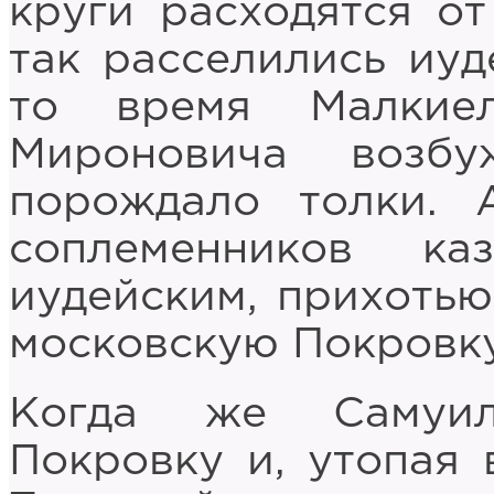
круги расходятся от
так расселились иуд
то время Малкиел
Мироновича возб
порождало толки.
соплеменников ка
иудейским, прихоть
московскую Покровку
Когда же Самуил
Покровку и, утопая 