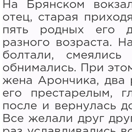
На Брянском вокза
отец, старая приход
пять родных его д
разного возраста. Н
болтали, смеялись
обнимались. При этом
жена Арончика, два 
его престарелым, г
после и вернулась д
Все желали друг дру
раз уславливались вс