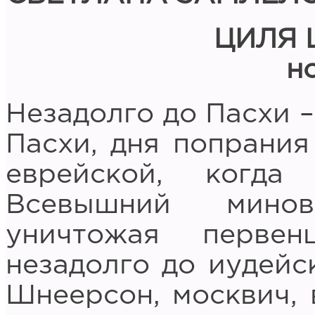
ЦИЛЯ 
н
Незадолго до Пасхи –
Пасхи, дня попрания
еврейской, когда
Всевышний минов
уничтожая первен
незадолго до иудейс
Шнеерсон, москвич, 