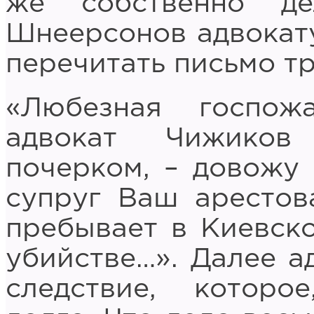
же собственно д
Шнеерсонов адвокат
перечитать письмо т
«Любезная госпо
адвокат Чижиков
почерком, – довожу 
супруг Ваш арестов
пребывает в Киевск
убийстве…». Далее а
следствие, которо