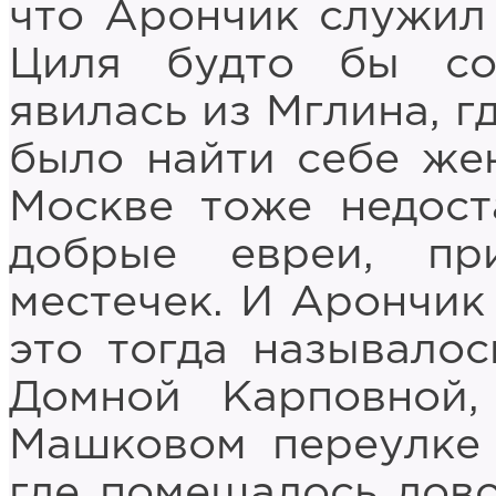
что Арончик служил 
Циля будто бы со
явилась из Мглина, г
было найти себе жен
Москве тоже недост
добрые евреи, пр
местечек. И Арончик 
это тогда называлос
Домной Карповной,
Машковом переулке 
где помещалось дов