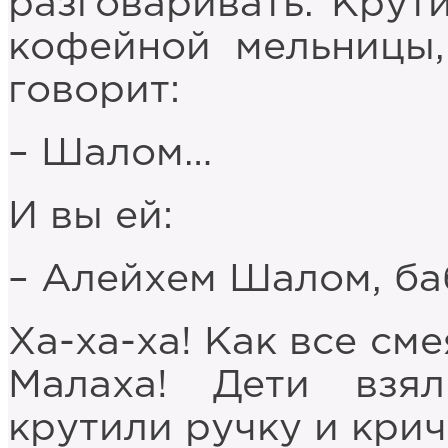
разговаривать. Крут
кофейной мельницы,
говорит:
– Шалом…
И вы ей:
– Алейхем Шалом, б
Ха-ха-ха! Как все см
Малаха! Дети взя
крутили ручку и крич