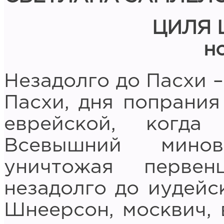
ЦИЛЯ 
н
Незадолго до Пасхи –
Пасхи, дня попрания
еврейской, когда
Всевышний минов
уничтожая первен
незадолго до иудейс
Шнеерсон, москвич, 