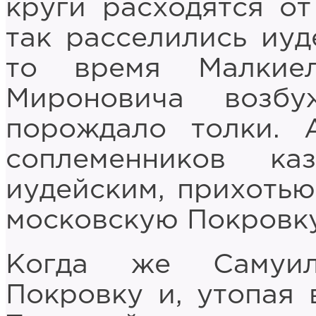
круги расходятся от
так расселились иуд
то время Малкиел
Мироновича возб
порождало толки.
соплеменников ка
иудейским, прихоть
московскую Покровку
Когда же Самуил
Покровку и, утопая 