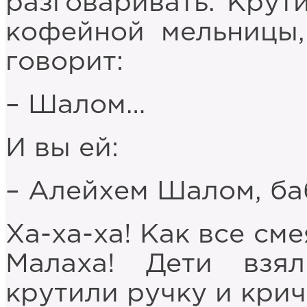
разговаривать. Крут
кофейной мельницы,
говорит:
– Шалом…
И вы ей:
– Алейхем Шалом, б
Ха-ха-ха! Как все см
Малаха! Дети взя
крутили ручку и крич