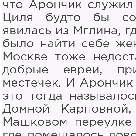
что Арончик служил 
Циля будто бы со
явилась из Мглина, г
было найти себе жен
Москве тоже недост
добрые евреи, пр
местечек. И Арончик 
это тогда называлос
Домной Карповной,
Машковом переулке 
где помещалось дов