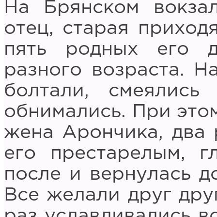
На Брянском вокза
отец, старая приход
пять родных его д
разного возраста. Н
болтали, смеялись
обнимались. При этом
жена Арончика, два 
его престарелым, г
после и вернулась д
Все желали друг дру
раз уславливались вс