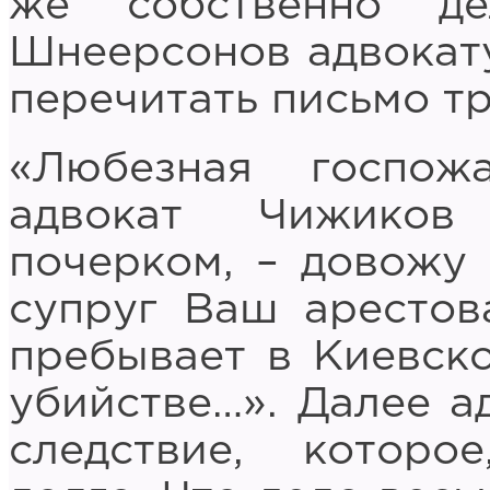
же собственно д
Шнеерсонов адвокат
перечитать письмо т
«Любезная госпо
адвокат Чижиков
почерком, – довожу 
супруг Ваш арестов
пребывает в Киевск
убийстве…». Далее а
следствие, которо