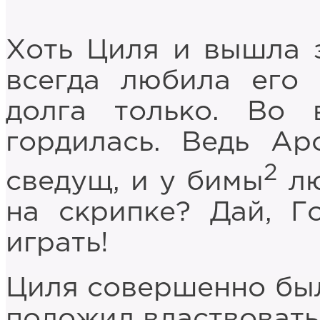
Хоть Циля и вышла з
всегда любила его 
долга только. Во 
гордилась. Ведь А
2
сведущ, и у бимы
лю
на скрипке? Дай, Г
играть!
Циля совершенно была
положил властвовать