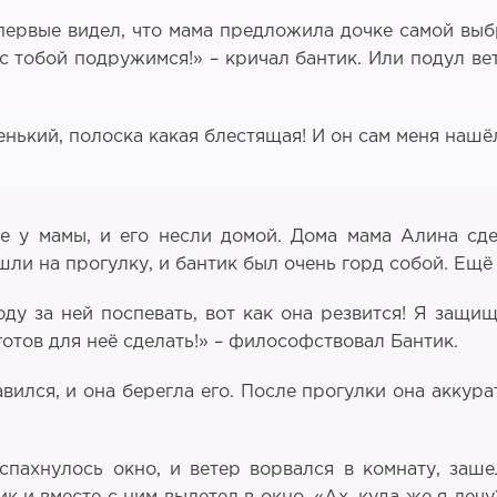
первые видел, что мама предложила дочке самой выб
 с тобой подружимся!» – кричал бантик. Или подул в
ленький, полоска какая блестящая! И он сам меня нашё
ке у мамы, и его несли домой. Дома мама Алина сд
и на прогулку, и бантик был очень горд собой. Ещё б
у за ней поспевать, вот как она резвится! Я защи
готов для неё сделать!» – философствовал Бантик.
вился, и она берегла его. После прогулки она аккура
спахнулось окно, и ветер ворвался в комнату, заше