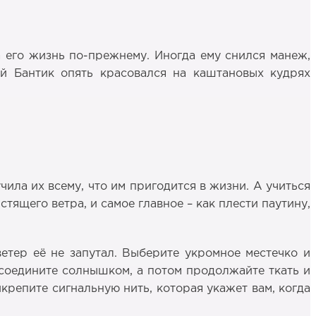
а его жизнь по-прежнему. Иногда ему снился манеж,
ый Бантик опять красовался на каштановых кудрях
чила их всему, что им пригодится в жизни. А учиться
истящего ветра, и самое главное – как плести паутину,
етер её не запутал. Выберите укромное местечко и
м соедините солнышком, а потом продолжайте ткать и
икрепите сигнальную нить, которая укажет вам, когда