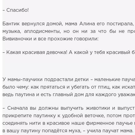
– Спасибо!
Бантик вернулся домой, мама Алина его постирала,
музыка, аплодисменты, но он ни за что бы не пр
Вивианочки и все прохожие говорили:
– Какая красивая девочка! А какой у тебя красивый б
У мамы-паучихи подрастали детки – маленькие паучат
было чему: как прятаться и убегать от птиц, как иска
ведь паутина и есть главный дом для каждого уважа
– Сначала вы должны выпучить животики и выпусти
прикрепите паутинку к удобной веточке, потом прот
соединять нити в красивое наше фирменное паучье пл
в вашу паутину попадётся муха, – учила паучат мама.