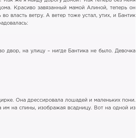
у? Как же я найду дорогу домой? Как теперь без меня
дома. Красиво завязанный мамой Алиной, теперь он
 во власть ветру. А ветер тоже устал, утих, и Бантик
радовалась:
во двор, на улицу – нигде Бантика не было. Девочка
ирке. Она дрессировала лошадей и маленьких пони.
 им на спины, изображая всадницу. Вот на одной из