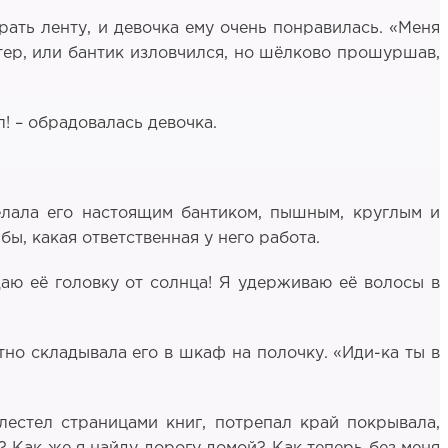
рать ленту, и девочка ему очень понравилась. «Меня
етер, или бантик изловчился, но шёлково прошуршав,
л! – обрадовалась девочка.
елала его настоящим бантиком, пышным, круглым и
ы, какая ответственная у него работа.
щаю её головку от солнца! Я удерживаю её волосы в
тно складывала его в шкаф на полочку. «Иди-ка ты в
лестел страницами книг, потрепал край покрывала,