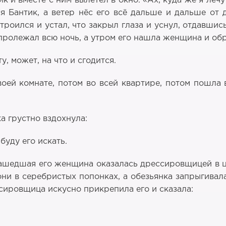
 и вместе с ним вылетел в окно. «Ах, куда же я леч
я Бантик, а ветер нёс его всё дальше и дальше от 
роился и устал, что закрыл глаза и уснул, отдавшись
 пролежал всю ночь, а утром его нашла женщина и об
у, может, на что и сгодится.
оей комнате, потом во всей квартире, потом пошла 
а грустно вздохнула:
буду его искать.
Нашедшая его женщина оказалась дрессировщицей в ц
и в серебристых попонках, а обезьянка запрыгивала
сировщица искусно прикрепила его и сказала: