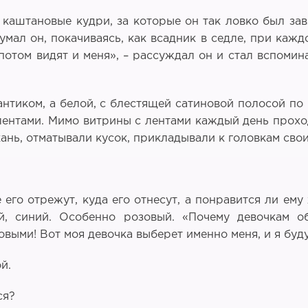
 каштановые кудри, за которые он так ловко был зав
умал он, покачиваясь, как всадник в седле, при кажд
 потом видят и меня», – рассуждал он и стал вспомин
антиком, а белой, с блестящей сатиновой полосой по
 лентами. Мимо витрины с лентами каждый день прох
нь, отматывали кусок, прикладывали к головкам свои
его отрежут, куда его отнесут, а понравится ли ему
й, синий. Особенно розовый. «Почему девочкам о
выми! Вот моя девочка выберет именно меня, и я буду 
й.
ся?