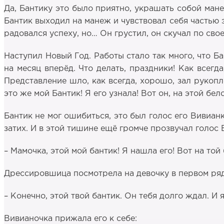
Да, Бантику это было приятно, украшать собой ман
Бантик выходил на манеж и чувствовал себя частью 
радовался успеху, но… Он грустил, он скучал по сво
Наступил Новый Год. Работы стало так много, что Б
на месяц вперёд. Что делать, праздники! Как всег
Представление шло, как всегда, хорошо, зал рукопл
это же мой Бантик! Я его узнала! Вот он, на этой бел
Бантик не мог ошибиться, это был голос его Вивианк
затих. И в этой тишине ещё громче прозвучал голос 
– Мамочка, этой мой бантик! Я нашла его! Вот на той
Дрессировшица посмотрела на девочку в первом ряду
– Конечно, этой твой бантик. Он тебя долго ждал. И 
Вивианочка прижала его к себе: