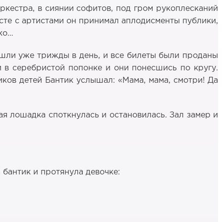
ркестра, в сиянии софитов, под гром рукоплесканий
есте с артистами он принимал аплодисменты публики,
ико…
е шли уже трижды в день, и все билеты были проданы
и в серебристой попонке и они понесшись по кругу.
иков детей Бантик услышал: «Мама, мама, смотри! Да
лая лошадка споткнулась и остановилась. Зал замер и
 бантик и протянула девочке: