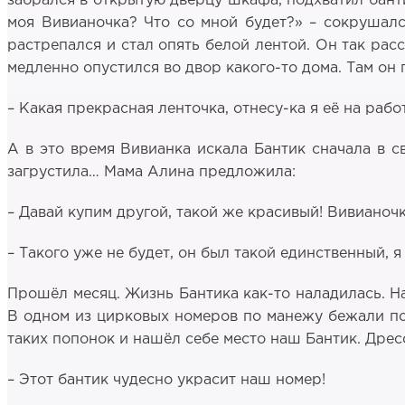
забрался в открытую дверцу шкафа, подхватил бантик
моя Вивианочка? Что со мной будет?» – сокрушалс
растрепался и стал опять белой лентой. Он так расст
медленно опустился во двор какого-то дома. Там он
– Какая прекрасная ленточка, отнесу-ка я её на работ
А в это время Вивианка искала Бантик сначала в св
загрустила… Мама Алина предложила:
– Давай купим другой, такой же красивый! Вивианочк
– Такого уже не будет, он был такой единственный, я 
Прошёл месяц. Жизнь Бантика как-то наладилась. 
В одном из цирковых номеров по манежу бежали пон
таких попонок и нашёл себе место наш Бантик. Дрес
– Этот бантик чудесно украсит наш номер!