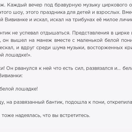
еж. Каждый вечер под бравурную музыку циркового о
этого шоу, этого праздника для детей и взрослых. Вм
ей Вивианке и искал, искал на трибунах её милое лич
антик не успевал отдышаться. Представления в цирк
да, он вышел на манеж вместе с маленькой белой пон
ескал, и вдруг среди шума музыки, восторженных кр
ой лошадке!».
и! Он рванулся к ней что есть сил, развязался и… бе
Вивианки:
 белой лошадке!
, на развязанный бантик, подошла к пони, открепила
я тоже надеялась, что вы встретитесь.