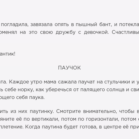
 погладила, завязала опять в пышный бант, и потекл
оменял на это свою дружбу с девочкой. Счастлив
антик!
ПАУЧОК
а. Каждое утро мама сажала паучат на стульчики и у
ть себе норку, как уберечься от палящего солнца и св
ющего себя паука.
ть из них паутинку. Смотрите внимательно, чтобы в
яните её по вертикали, потом по горизонтали, пото
етение. Когда паутина будет готова, в центре её пр