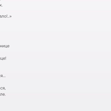
к.
ло!..»
тнице
це!
ся…
ся,
ле.