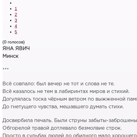
1
2
3
4
5
(0 голосов)
ЯНА ЯВИЧ
Минск
***
Всё совпало: был вечер не тот и слова не те.
Всё казалось не тем в лабиринтах миров и стихий.
Догулялась тоска чёрным ветром по выжженной пам
До гнетущего чувства, мешавшего думать стихи.
Досвербила печаль. Были струны забыты-заброшены
Обгорелой травой дотлевало безмолвие строк.
Просто в судьбах людей до обидного мало хорошего