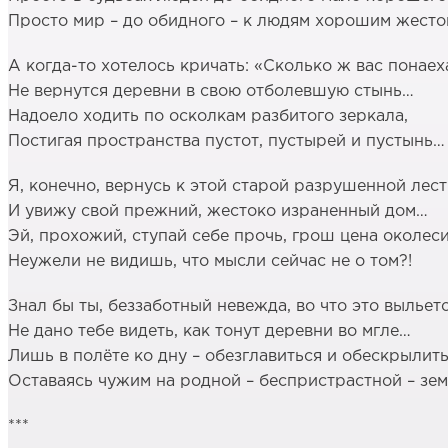
Просто мир – до обидного – к людям хорошим жесто
А когда-то хотелось кричать: «Сколько ж вас понаеха
Не вернутся деревни в свою отболевшую стынь…
Надоело ходить по осколкам разбитого зеркала,
Постигая пространства пустот, пустырей и пустынь…
Я, конечно, вернусь к этой старой разрушенной лес
И увижу свой прежний, жестоко израненный дом…
Эй, прохожий, ступай себе прочь, грош цена околеси
Неужели не видишь, что мысли сейчас не о том?!
Знал бы ты, беззаботный невежда, во что это выльет
Не дано тебе видеть, как тонут деревни во мгле…
Лишь в полёте ко дну – обезглавиться и обескрылить
Оставаясь чужим на родной – беспристрастной – зем
***