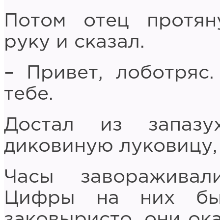
Потом отец протян
руку и сказал.
– Привет, лоботряс.
тебе.
Достал из запаз
диковиную луковицу,
Часы завораживали
Цифры на них бы
заковыристо, они ок