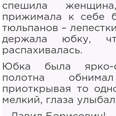
спешила женщин
прижимала к себе б
тюльпанов – лепестки
держала юбку, ч
распахивалась.
Юбка была ярко-с
полотна обнима
приоткрывая то одно
мелкий, глаза улыбал