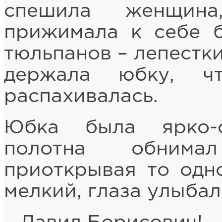
спешила женщин
прижимала к себе б
тюльпанов – лепестки
держала юбку, ч
распахивалась.
Юбка была ярко-с
полотна обнима
приоткрывая то одно
мелкий, глаза улыбал