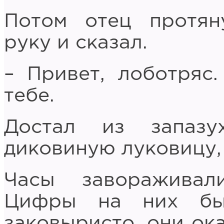
Потом отец протян
руку и сказал.
– Привет, лоботряс.
тебе.
Достал из запаз
диковиную луковицу,
Часы завораживали
Цифры на них бы
заковыристо, они ок