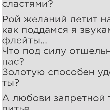
сластями?
Рой желаний летит на
как поддамся я звук
флейты…
Что под силу отшель
нас?
Золотую способен уд
ты?
А любови запретной т
питье,