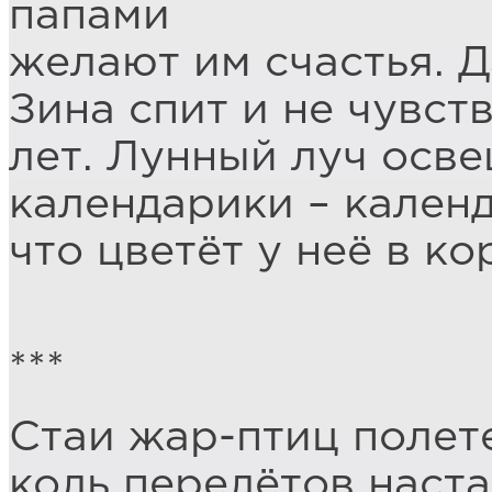
папами
желают им счастья. 
Зина спит и не чувст
лет. Лунный луч осв
календарики – кален
что цветёт у неё в ко
***
Стаи жар-птиц полет
коль перелётов наст