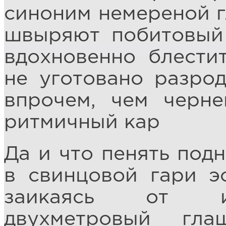
синоним немереной г
швыряют побитовый 
вдохновенно блести
не уготовано разрод
впрочем, чем черне
ритмичный кар
Да и что пенять под
в свинцовой гари э
заикаясь от ин
двухметровый гл