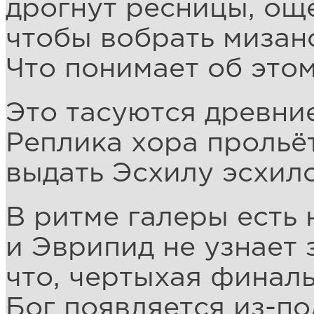
дрогнут ресницы, ощ
чтобы вобрать мизан
Что понимает об это
Это тасуются древни
Реплика хора прольёт
выдать Эсхилу эсхило
В ритме галеры есть 
и Эврипид не узнает 
что, чертыхая финаль
Бог появляется из-п