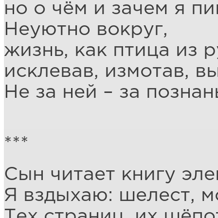
но о чём и зачем я п
Неуютно вокруг,
жизнь, как птица из р
исклевав, измотав, в
Не за ней – за позна
***
Сын читает книгу эл
Я вздыхаю: шелест, м
Тех страниц, их шёпо