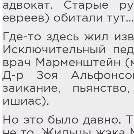
адвокат. Старые ру
евреев) обитали тут…
Где-то здесь жил из
Исключительный пед
врач Марменштейн (м
Д-р Зоя Альфонсо
заикание, пьянство
ишиас).
Но это было давно. Т
не то. Жильцы жэка №