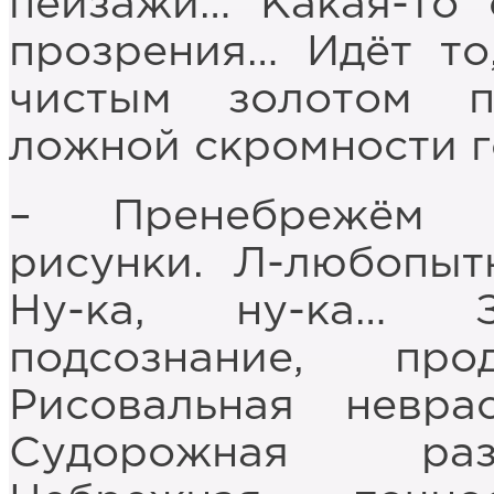
пейзажи… Какая-то 
прозрения… Идёт то
чистым золотом п
ложной скромности г
– Пренебрежём т
рисунки. Л-любопыт
Ну-ка, ну-ка… З
подсознание, пр
Рисовальная невра
Судорожная разр