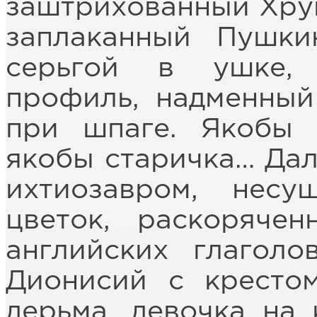
заштрихованный Хру
заплаканный Пушки
серьгой в ушке, 
профиль, надменный
при шпаге. Якобы 
якобы старичка… Дал
ихтиозавром, нес
цветок, раскорячен
английских глаголо
Дионисий с кресто
дерьма, девочка на