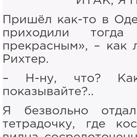
ИТАК, Я
Пришёл как-то в Од
приходили тогд
прекрасным», – как
Рихтер.
– Н-ну, что? Как
показывайте?..
Я безвольно отда
тетрадочку, где к