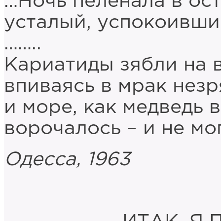
…Ночь пеленала в ос
усталый, успокоивши
……..
Кариатиды зябли на в
впиваясь в мрак незр
и море, как медведь 
ворочалось – и не мо
Одесса, 1963