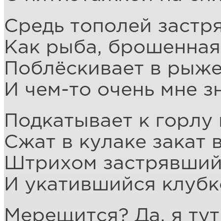
Средь тополей застр
Как рыба, брошенная 
Поблёскивает в рыже
И чем-то очень мне з
Подкатывает к горлу 
Сжат в кулаке закат 
Штрихом застрявши
И укатившийся клубк
Мерещится? Да, я ту