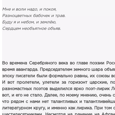
Мне и воли надо, и покоя,
Разноцветных бабочек и трав.
Буду я и небом, и землёю,
Сердцем необъятное объяв.
Во времена Серебряного века во главе поэзии Рос
время авангарда. Председателем земного шара объяв
эпоху писатели были формально равны, их союзы во
И вот пролетели, улетели за горизонт царские, 
разномастных поэтов выделился ярко поэт-лирик Л
вот, и его не стало. Далее, по моему мнению, очен
что рядом с нами нет талантливых и талантливейш
литературном кругу, и именно как лирика. При том о
шестидесятниками. Несмотря на ранение на Афган