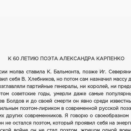
К 60 ЛЕТИЮ ПОЭТА АЛЕКСАНДРА КАРПЕНКО
сии молва ставила К. Бальмонта, позже Иг. Северян
ил себя В. Хлебников, но потом сам назначил массу 
зглавляли партийные генералы, ни королей, ни пред
потом советские годы, умерли даже самые популяр
ев Болдов и до своей смерти он явно среди известн
ь сильным поэтом-лириком в современной русской поэ
их других современников. Я говорю о своеобразно
н не остался поэтом, который проявил себя на энерг
ской войне он не стал поэтом, жрецом одной воен