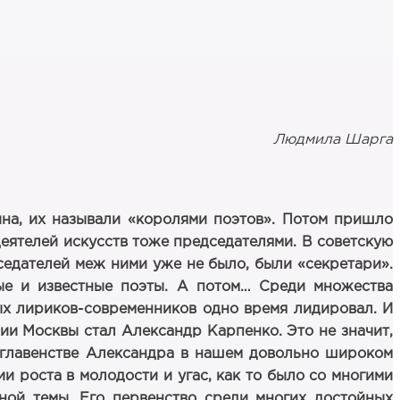
Людмила Шарга
ина, их называли «королями поэтов». Потом пришло
деятелей искусств тоже председателями. В советскую
седателей меж ними уже не было, были «секретари».
ные и известные поэты. А потом… Среди множества
ых лириков-современников одно время лидировал. И
зии Москвы стал Александр Карпенко. Это не значит,
м главенстве Александра в нашем довольно широком
ии роста в молодости и угас, как то было со многими
ной темы. Его первенство среди многих достойных