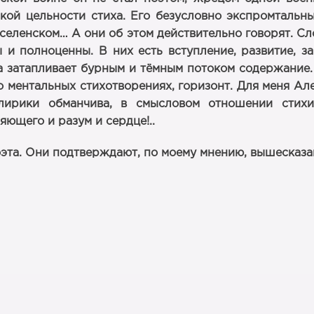
кой цельности стиха. Его безусловно экспромтальны
селенском… А они об этом действительно говорят. Сло
и полноценны. В них есть вступление, развитие, за
 затапливает бурным и тёмным потоком содержание. М
 ментальных стихотворениях, горизонт. Для меня Ал
лирики обманчива, в смысловом отношении стих
яющего и разум и сердце!..
та. Они подтверждают, по моему мнению, вышесказан