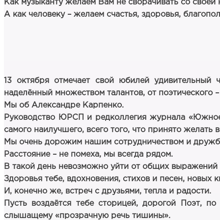
Как музыканту желаем Вам не сворачивать со своей н
А как человеку – желаем счастья, здоровья, благопо
13 октября отмечает свой юбилей удивительный ч
наделённый множеством талантов, от поэтического –
Мы об Александре Карпенко.
Руководство ЮРСП и редколлегия журнала «Южное С
самого наилучшего, всего того, что принято желать
Мы очень дорожим нашим сотрудничеством и дружбо
Расстояние – не помеха, мы всегда рядом.
В такой день невозможно уйти от общих выражений и 
Здоровья тебе, вдохновения, стихов и песен, новых к
И, конечно же, встреч с друзьями, тепла и радости.
Пусть воздаётся тебе сторицей, дорогой Поэт, по
слышащему «прозрачную речь тишины».