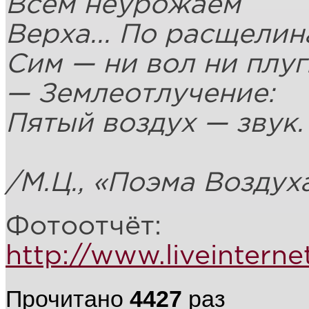
Всем неурожаем
Верха... По расщелин
Сим — ни вол ни плуг
— Землеотлучение:
Пятый воздух — звук.
/М.Ц., «Поэма Воздух
Фотоотчёт:
http://www.liveintern
Прочитано
4427
раз