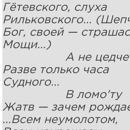
Гётевского, слуха
Рильковского... (Шеп
Бог, своей — страша
Мощи...)
А не цедче
Разве только часа
Судного...
В ломо'ту
Жатв — зачем рожда
...Всем неумолотом,