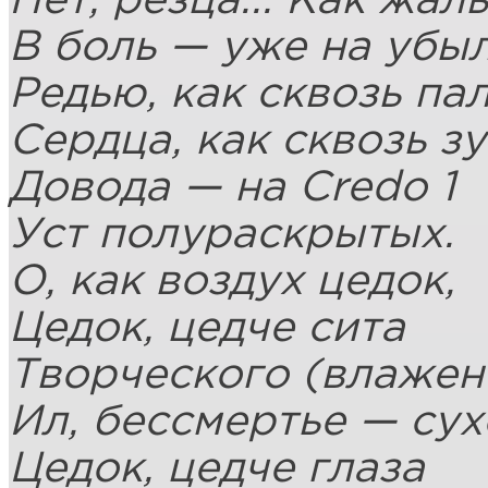
Нет, резца... Как жал
В боль — уже на убыл
Редью, как сквозь пал
Сердца, как сквозь з
Довода — на Credo 1
Уст полураскрытых.
О, как воздух цедок,
Цедок, цедче сита
Творческого (влажен
Ил, бессмертье — сух
Цедок, цедче глаза