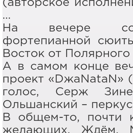
(авторское исполнен
…
На вечере сост
фортепианной сюиты
Восток от Полярного 
А в самом конце веч
проект «DжаNataN» (
голос, Серж Зин
Ольшанский – перкус
В общем-то, почти 
желающих. Ждём. 