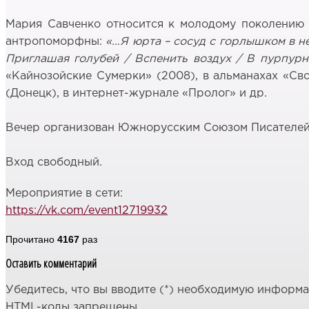
Мария Савченко относится к молодому поколению п
антропоморфны:
«…Я юрта – сосуд с горлышком в не
Приглашая голубей / Вспенить воздух / В пурпурн
«Кайнозойские Сумерки» (2008), в альманахах «Сво
(Донецк), в интернет-журнале «Пролог» и др.
Вечер организован Южнорусским Союзом Писателей
Вход свободный.
Мероприятие в сети:
https://vk.com/event12719932
Прочитано
4167
раз
Оставить комментарий
Убедитесь, что вы вводите (*) необходимую информ
HTML-коды запрещены