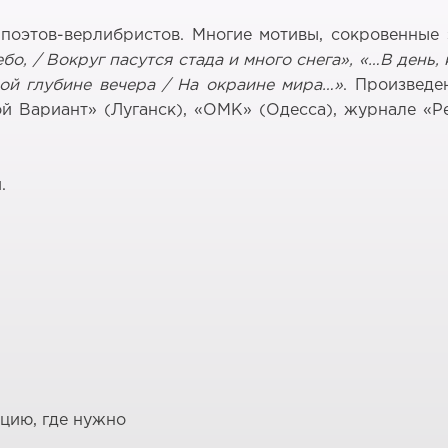
оэтов-верлибристов. Многие мотивы, сокровенные 
бо, / Вокруг пасутся стада и много снега», «…В день,
ой глубине вечера / На окраине мира…»
. Произведе
й Вариант» (Луганск), «ОМК» (Одесса), журнале «Р
.
ацию, где нужно