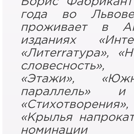
Борис Фабрикант
года во Львов
проживает в Ан
изданиях «Инте
«Литеrrатура», «
словесность», 
«Этажи», «Юж
параллель» 
«Стихотворени
«Крылья напрокат
номинации и