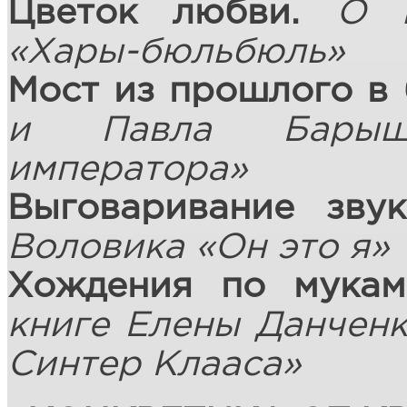
Цветок любви.
О 
«Хары-бюльбюль»
Мост из прошлого в
и Павла Барыш
императора»
Выговаривание зву
Воловика «О
н это я»
Хождения по мукам
книге Елены Данчен
Синтер Клааса»