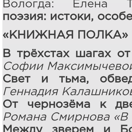
Вологда: Елена Т
поэзия: истоки, особ
«КНИЖНАЯ ПОЛКА»
В трёхстах шагах о
Софии Максимычевой
Свет и тьма, обв
Геннадия Калашнико
От чернозёма к дв
Романа Смирнова «В 
Между зверем и Б