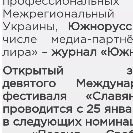
профессиональ
Межрегиональн
Украины,
Южнорусс
числе медиа-парт
лира» –
журнал «Южн
Открытый з
девят
ого
Междунаро
фестиваля «Слав
проводится с 25 янва
в следующих номинац